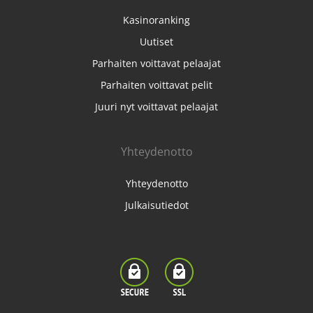
Kasinoranking
Uutiset
Parhaiten voittavat pelaajat
Parhaiten voittavat pelit
Juuri nyt voittavat pelaajat
Yhteydenotto
Yhteydenotto
Julkaisutiedot