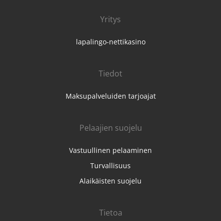
Yritys
lapalingo-nettikasino
Tiedot
Maksupalveluiden tarjoajat
Pelaajien suojelu
Vastuullinen pelaaminen
Turvallisuus
Alaikäisten suojelu
Tietoa