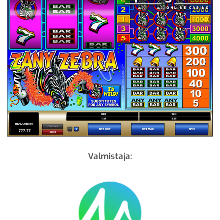
Valmistaja: