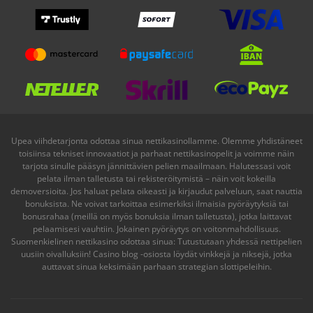
Upea viihdetarjonta odottaa sinua nettikasinollamme. Olemme yhdistäneet
toisiinsa tekniset innovaatiot ja parhaat nettikasinopelit ja voimme näin
tarjota sinulle pääsyn jännittävien pelien maailmaan. Halutessasi voit
pelata ilman talletusta tai rekisteröitymistä – näin voit kokeilla
demoversioita. Jos haluat pelata oikeasti ja kirjaudut palveluun, saat nauttia
bonuksista. Ne voivat tarkoittaa esimerkiksi ilmaisia pyöräytyksiä tai
bonusrahaa (meillä on myös bonuksia ilman talletusta), jotka laittavat
pelaamisesi vauhtiin. Jokainen pyöräytys on voitonmahdollisuus.
Suomenkielinen
nettikasino
odottaa sinua: Tutustutaan yhdessä nettipelien
uusiin oivalluksiin! Casino blog -osiosta löydät vinkkejä ja niksejä, jotka
auttavat sinua keksimään parhaan strategian slottipeleihin.