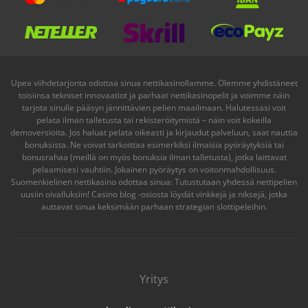
Upea viihdetarjonta odottaa sinua nettikasinollamme. Olemme yhdistäneet
toisiinsa tekniset innovaatiot ja parhaat nettikasinopelit ja voimme näin
tarjota sinulle pääsyn jännittävien pelien maailmaan. Halutessasi voit
pelata ilman talletusta tai rekisteröitymistä – näin voit kokeilla
demoversioita. Jos haluat pelata oikeasti ja kirjaudut palveluun, saat nauttia
bonuksista. Ne voivat tarkoittaa esimerkiksi ilmaisia pyöräytyksiä tai
bonusrahaa (meillä on myös bonuksia ilman talletusta), jotka laittavat
pelaamisesi vauhtiin. Jokainen pyöräytys on voitonmahdollisuus.
Suomenkielinen
nettikasino
odottaa sinua: Tutustutaan yhdessä nettipelien
uusiin oivalluksiin! Casino blog -osiosta löydät vinkkejä ja niksejä, jotka
auttavat sinua keksimään parhaan strategian slottipeleihin.
Yritys