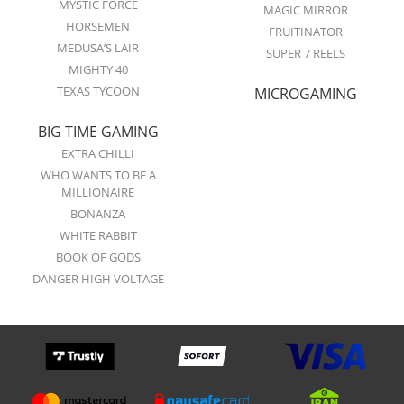
MYSTIC FORCE
MAGIC MIRROR
HORSEMEN
FRUITINATOR
MEDUSA’S LAIR
SUPER 7 REELS
MIGHTY 40
TEXAS TYCOON
MICROGAMING
BIG TIME GAMING
EXTRA CHILLI
WHO WANTS TO BE A
MILLIONAIRE
BONANZA
WHITE RABBIT
BOOK OF GODS
DANGER HIGH VOLTAGE