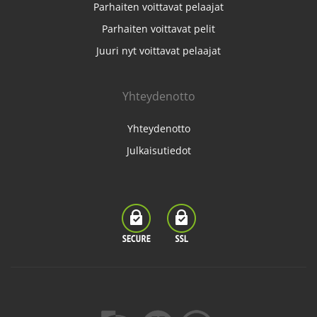
Parhaiten voittavat pelaajat
Parhaiten voittavat pelit
Juuri nyt voittavat pelaajat
Yhteydenotto
Yhteydenotto
Julkaisutiedot