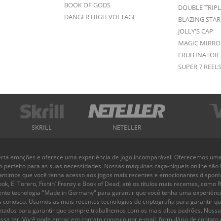
BOOK OF GODS
DOUBLE TRIP
DANGER HIGH VOLTAGE
BLAZING STAR
JOLLY'S CAP
MAGIC MIRRO
FRUITINATOR
SUPER 7 REEL
SKRILL
NETELLER
sperta emoções e oferece uma experiência de jogo incomparável. Oferecemos uma 
ogo perfeito para as suas necessidades. Nossas máquinas caça-níqueis online são
ntimos que você tenha acesso aos jogos mais recentes e emocionantes disponíve
k, El Torero, Fishin´ Frenzy e Book of Dead, até os títulos mais recentes, como 
ente tecnologia "Made in Germany" para garantir que você tenha uma experiência
s conosco. Usamos as mais recentes tecnologias de criptografia para garantir 
tados para garantir que sempre trabalhemos com os mais altos padrões. Nossa e
sa ter. Você pode entrar em contato conosco por e-mail, formulário de contato o