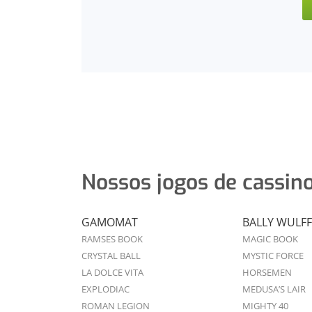
Nossos jogos de cassino
GAMOMAT
BALLY WULFF
RAMSES BOOK
MAGIC BOOK
CRYSTAL BALL
MYSTIC FORCE
LA DOLCE VITA
HORSEMEN
EXPLODIAC
MEDUSA’S LAIR
ROMAN LEGION
MIGHTY 40