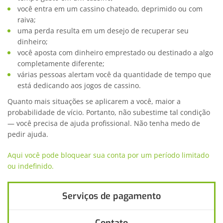
você entra em um cassino chateado, deprimido ou com
raiva;
uma perda resulta em um desejo de recuperar seu
dinheiro;
você aposta com dinheiro emprestado ou destinado a algo
completamente diferente;
várias pessoas alertam você da quantidade de tempo que
está dedicando aos jogos de cassino.
Quanto mais situações se aplicarem a você, maior a
probabilidade de vício. Portanto, não subestime tal condição
— você precisa de ajuda profissional. Não tenha medo de
pedir ajuda.
Aqui você pode bloquear sua conta por um período limitado
ou indefinido.
Serviços de pagamento