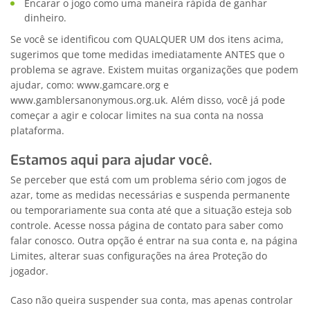
Encarar o jogo como uma maneira rápida de ganhar
dinheiro.
Se você se identificou com QUALQUER UM dos itens acima,
sugerimos que tome medidas imediatamente ANTES que o
problema se agrave. Existem muitas organizações que podem
ajudar, como: www.gamcare.org e
www.gamblersanonymous.org.uk. Além disso, você já pode
começar a agir e colocar limites na sua conta na nossa
plataforma.
Estamos aqui para ajudar você.
Se perceber que está com um problema sério com jogos de
azar, tome as medidas necessárias e suspenda permanente
ou temporariamente sua conta até que a situação esteja sob
controle. Acesse nossa página de contato para saber como
falar conosco. Outra opção é entrar na sua conta e, na página
Limites, alterar suas configurações na área Proteção do
jogador.
Caso não queira suspender sua conta, mas apenas controlar