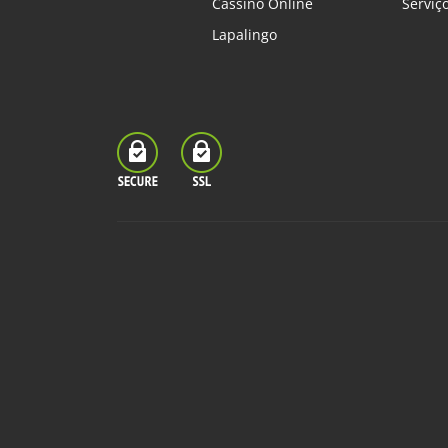
Cassino Online
Serviç
Lapalingo