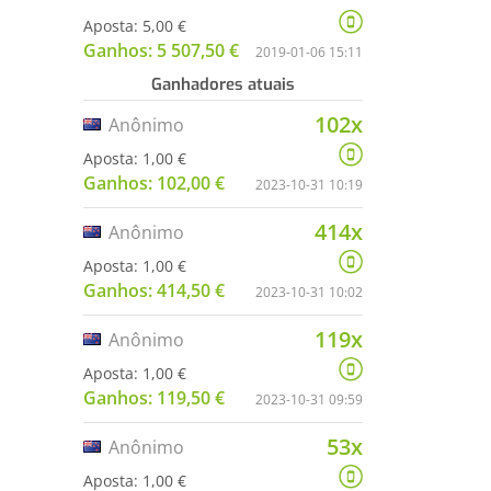
Aposta: 5,00 €
Ganhos: 5 507,50 €
2019-01-06 15:11
Ganhadores atuais
102x
Anônimo
Aposta: 1,00 €
Ganhos: 102,00 €
2023-10-31 10:19
414x
Anônimo
Aposta: 1,00 €
Ganhos: 414,50 €
2023-10-31 10:02
119x
Anônimo
Aposta: 1,00 €
Ganhos: 119,50 €
2023-10-31 09:59
53x
Anônimo
Aposta: 1,00 €