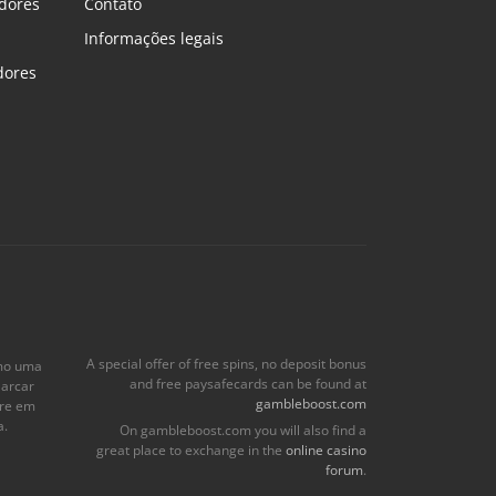
adores
Contato
Informações legais
dores
A special offer of free spins, no deposit bonus
omo uma
and free paysafecards can be found at
 arcar
gambleboost.com
tre em
a.
On gambleboost.com you will also find a
great place to exchange in the
online casino
forum
.