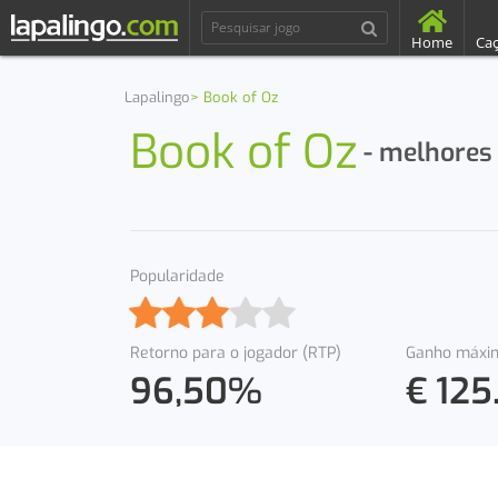
Home
Caç
Lapalingo
Book of Oz
Book of Oz
- melhores 
Popularidade
Retorno para o jogador (RTP)
Ganho máxi
96,50
%
€ 125