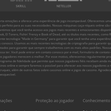
SKRILL
NETELLER
sperta emoções e oferece uma experiência de jogo incomparável. Oferecemos uma 
ogo perfeito para as suas necessidades. Nossas máquinas caça-níqueis online são
ntimos que você tenha acesso aos jogos mais recentes e emocionantes disponíve
k, El Torero, Fishin´ Frenzy e Book of Dead, até os títulos mais recentes, como 
ente tecnologia "Made in Germany" para garantir que você tenha uma experiência
s conosco. Usamos as mais recentes tecnologias de criptografia para garantir 
tados para garantir que sempre trabalhemos com os mais altos padrões. Nossa e
sa ter. Você pode entrar em contato conosco por e-mail, formulário de contato o
sos jogadores merecem o melhor. Por esse motivo, oferecemos regularmente pro
grama de fidelidade que permite que nossos jogadores fiéis recebam ainda mai
nos online e sempre faremos o possível para oferecer aos nossos jogadores a m
ruques, além de outros fatos sobre cassinos online e jogos de cassino. Agradec
nesquecível.
mações
Proteção ao jogador
Conhecimento