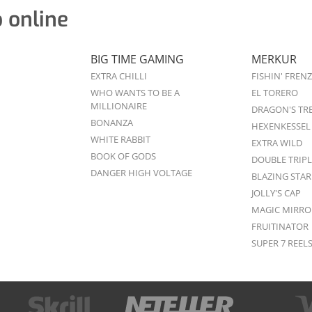
 online
BIG TIME GAMING
MERKUR
EXTRA CHILLI
FISHIN' FREN
WHO WANTS TO BE A
EL TORERO
MILLIONAIRE
DRAGON'S TR
BONANZA
HEXENKESSEL
WHITE RABBIT
EXTRA WILD
BOOK OF GODS
DOUBLE TRIP
DANGER HIGH VOLTAGE
BLAZING STAR
JOLLY'S CAP
MAGIC MIRRO
FRUITINATOR
SUPER 7 REEL