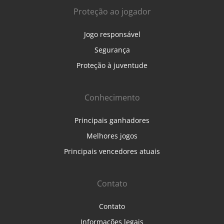
Proteção ao jogador
Jogo responsável
Segurança
Proteção à juventude
Conhecimento
Principais ganhadores
Melhores jogos
Principais vencedores atuais
Contato
Contato
Informações legais