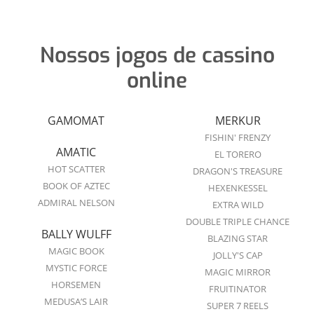
Nossos jogos de cassino
online
GAMOMAT
MERKUR
FISHIN' FRENZY
AMATIC
EL TORERO
HOT SCATTER
DRAGON'S TREASURE
BOOK OF AZTEC
HEXENKESSEL
ADMIRAL NELSON
EXTRA WILD
DOUBLE TRIPLE CHANCE
BALLY WULFF
BLAZING STAR
MAGIC BOOK
JOLLY'S CAP
MYSTIC FORCE
MAGIC MIRROR
HORSEMEN
FRUITINATOR
MEDUSA’S LAIR
SUPER 7 REELS