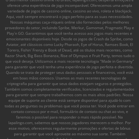
oferece uma experiência de jogo incomparável. Oferecemos uma ampla
variedade de jogos de cassino online, cassino ao vivo, roleta e blackjack.
Aqui, você sempre encontrará o jogo perfeito para as suas necessidades.
Nossas máquinas caça-níqueis online são fornecidas pelos melhores
provedores do setor, incluindo Spribe, Merkur, Gamomat, Pragmatic Play e
Play´n GO. Garantimos que você tenha acesso aos jogos mais recentes e
emocionantes disponíveis hoje. Desde os jogos de Crash da Spribe, como
Aviator, até clássicos como Lucky Pharaoh, Eye of Horus, Ramses Book, El
Torero, Fishin´ Frenzy e Book of Dead, até os títulos mais recentes, como
Razor Shark, Big Bass Bonanza, Rise of Olympus e Fruit Party, temos tudo o
que você deseja. Utilizamos a mais recente tecnologia "Made in Germany"
para garantir que você tenha uma experiência de jogo perfeita e divertida.
Quando se trata de proteger seus dados pessoais e financeiros, você está
em boas mãos conosco. Usamos as mais recentes tecnologias de
criptografia para garantir que seus dados estejam seguros e protegidos.
Também somos completamente verificados, licenciados e regulamentados
para garantir que sempre trabalhemos com os mais altos padrões. Nossa
equipe de suporte ao cliente está sempre disponível para ajudá-lo com
todas as perguntas ou problemas que você possa ter. Você pode entrar em
contato conosco por e-mail, formulário de contato ou chat ao vivo, e
faremos o possível para responder o mais rápido possível. Na
lapalingo.com, sabemos que nossos jogadores merecem o melhor. Por
esse motivo, oferecemos regularmente promoções e ofertas de bônus
para garantir que você aproveite ao máximo sua sorte. Também