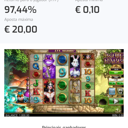
97,44
%
€ 0,10
Aposta máxima
€ 20,00
Principais ganhadores