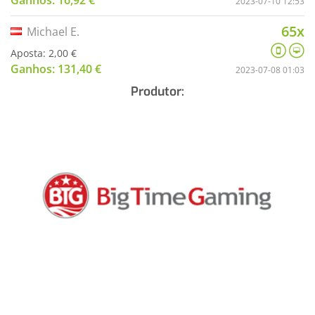
2023-07-10 12:53
65x
Michael E.
Aposta: 2,00 €
Ganhos: 131,40 €
2023-07-08 01:03
Produtor: