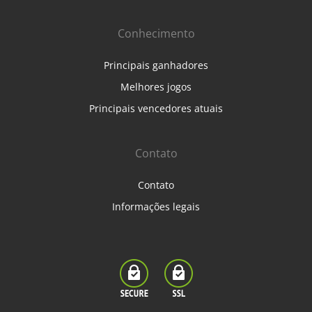
Conhecimento
Principais ganhadores
Melhores jogos
Principais vencedores atuais
Contato
Contato
Informações legais