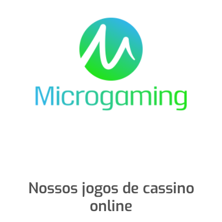
Nossos jogos de cassino
online