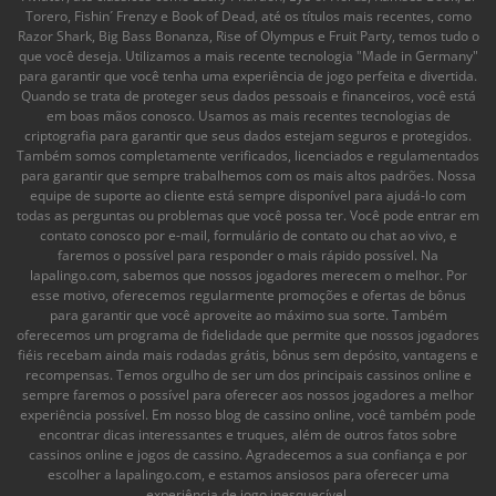
Torero, Fishin´ Frenzy e Book of Dead, até os títulos mais recentes, como
Razor Shark, Big Bass Bonanza, Rise of Olympus e Fruit Party, temos tudo o
que você deseja. Utilizamos a mais recente tecnologia "Made in Germany"
para garantir que você tenha uma experiência de jogo perfeita e divertida.
Quando se trata de proteger seus dados pessoais e financeiros, você está
em boas mãos conosco. Usamos as mais recentes tecnologias de
criptografia para garantir que seus dados estejam seguros e protegidos.
Também somos completamente verificados, licenciados e regulamentados
para garantir que sempre trabalhemos com os mais altos padrões. Nossa
equipe de suporte ao cliente está sempre disponível para ajudá-lo com
todas as perguntas ou problemas que você possa ter. Você pode entrar em
contato conosco por e-mail, formulário de contato ou chat ao vivo, e
faremos o possível para responder o mais rápido possível. Na
lapalingo.com, sabemos que nossos jogadores merecem o melhor. Por
esse motivo, oferecemos regularmente promoções e ofertas de bônus
para garantir que você aproveite ao máximo sua sorte. Também
oferecemos um programa de fidelidade que permite que nossos jogadores
fiéis recebam ainda mais rodadas grátis, bônus sem depósito, vantagens e
recompensas. Temos orgulho de ser um dos principais cassinos online e
sempre faremos o possível para oferecer aos nossos jogadores a melhor
experiência possível. Em nosso blog de cassino online, você também pode
encontrar dicas interessantes e truques, além de outros fatos sobre
cassinos online e jogos de cassino. Agradecemos a sua confiança e por
escolher a lapalingo.com, e estamos ansiosos para oferecer uma
experiência de jogo inesquecível.