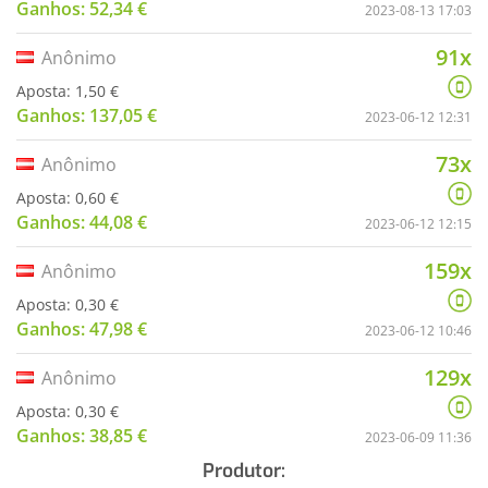
Ganhos: 52,34 €
2023-08-13 17:03
91x
Anônimo
Aposta: 1,50 €
Ganhos: 137,05 €
2023-06-12 12:31
73x
Anônimo
Aposta: 0,60 €
Ganhos: 44,08 €
2023-06-12 12:15
159x
Anônimo
Aposta: 0,30 €
Ganhos: 47,98 €
2023-06-12 10:46
129x
Anônimo
Aposta: 0,30 €
Ganhos: 38,85 €
2023-06-09 11:36
Produtor: