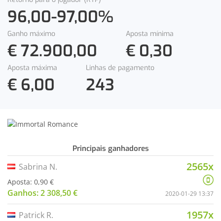
96,00
-
97,00
%
Ganho máximo
Aposta mínima
€ 72.900,00
€ 0,30
Aposta máxima
Linhas de pagamento
€ 6,00
243
Principais ganhadores
2565x
Sabrina N.
Aposta: 0,90 €
Ganhos: 2 308,50 €
2020-01-29 13:37
1957x
Patrick R.