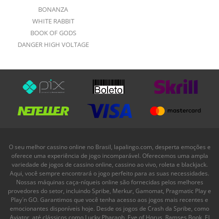
BONANZA
WHITE RABBIT
BOOK OF GODS
DANGER HIGH VOLTAGE
O seu melhor cassino online no Brasil, lapalingo.com, desperta emoções e
oferece uma experiência de jogo incomparável. Oferecemos uma ampla
variedade de jogos de cassino online, cassino ao vivo, roleta e blackjack.
Aqui, você sempre encontrará o jogo perfeito para as suas necessidades.
Nossas máquinas caça-níqueis online são fornecidas pelos melhores
provedores do setor, incluindo Spribe, Merkur, Gamomat, Pragmatic Play e
Play´n GO. Garantimos que você tenha acesso aos jogos mais recentes e
emocionantes disponíveis hoje. Desde os jogos de Crash da Spribe, como
Aviator, até clássicos como Lucky Pharaoh, Eye of Horus, Ramses Book, El