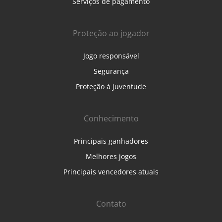
Serviços de pagamento
Proteção ao jogador
Jogo responsável
Segurança
Proteção à juventude
Conhecimento
Principais ganhadores
Melhores jogos
Principais vencedores atuais
Contato