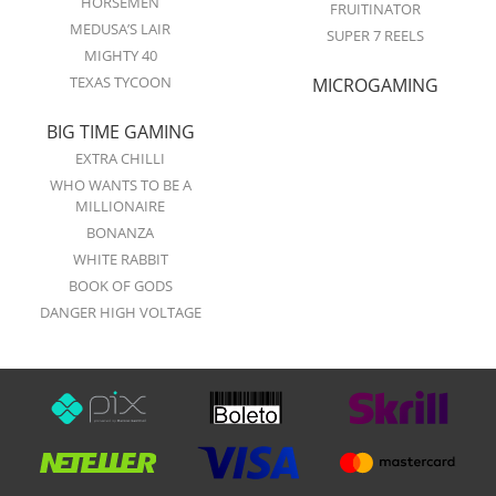
HORSEMEN
FRUITINATOR
MEDUSA’S LAIR
SUPER 7 REELS
MIGHTY 40
TEXAS TYCOON
MICROGAMING
BIG TIME GAMING
EXTRA CHILLI
WHO WANTS TO BE A
MILLIONAIRE
BONANZA
WHITE RABBIT
BOOK OF GODS
DANGER HIGH VOLTAGE