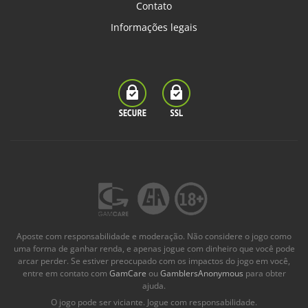
Contato
Informações legais
Aposte com responsabilidade e moderação. Não considere o jogo como
uma forma de ganhar renda, e apenas jogue com dinheiro que você pode
arcar perder. Se estiver preocupado com os impactos do jogo em você,
entre em contato com
GamCare
ou
GamblersAnonymous
para obter
ajuda.
O jogo pode ser viciante. Jogue com responsabilidade.