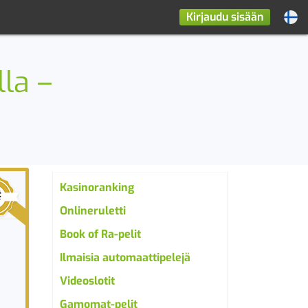
Kirjaudu sisään
la –
Kasinoranking
Onlineruletti
Book of Ra-pelit
Ilmaisia automaattipelejä
Videoslotit
Gamomat-pelit