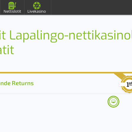
Nettislotit
Livekasino
 Lapalingo-nettikasinol
tit
onde Returns