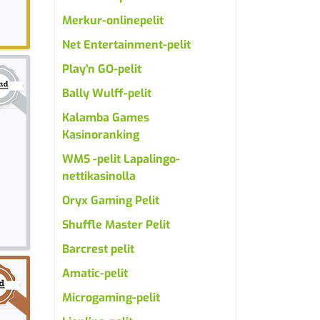
Merkur-onlinepelit
Net Entertainment-pelit
Play'n GO-pelit
Bally Wulff-pelit
Kalamba Games
Kasinoranking
WMS -pelit Lapalingo-
nettikasinolla
Oryx Gaming Pelit
Shuffle Master Pelit
Barcrest pelit
Amatic-pelit
Microgaming-pelit