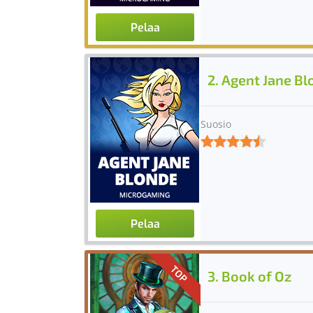
Pelaa
2
.
Agent Jane Bl
Suosio
Pelaa
TOP
3
.
Book of Oz