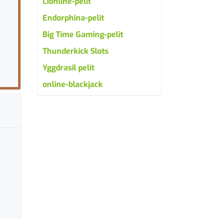
Lionline-pelit
Endorphina-pelit
Big Time Gaming-pelit
Thunderkick Slots
Yggdrasil pelit
online-blackjack