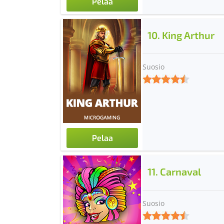
Pelaa
10
.
King Arthur
Suosio
Pelaa
11
.
Carnaval
Suosio