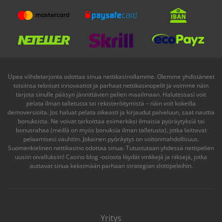
Upea viihdetarjonta odottaa sinua nettikasinollamme. Olemme yhdistäneet
toisiinsa tekniset innovaatiot ja parhaat nettikasinopelit ja voimme näin
tarjota sinulle pääsyn jännittävien pelien maailmaan. Halutessasi voit
pelata ilman talletusta tai rekisteröitymistä – näin voit kokeilla
demoversioita. Jos haluat pelata oikeasti ja kirjaudut palveluun, saat nauttia
bonuksista. Ne voivat tarkoittaa esimerkiksi ilmaisia pyöräytyksiä tai
bonusrahaa (meillä on myös bonuksia ilman talletusta), jotka laittavat
pelaamisesi vauhtiin. Jokainen pyöräytys on voitonmahdollisuus.
Suomenkielinen
nettikasino
odottaa sinua: Tutustutaan yhdessä nettipelien
uusiin oivalluksiin! Casino blog -osiosta löydät vinkkejä ja niksejä, jotka
auttavat sinua keksimään parhaan strategian slottipeleihin.
Yritys