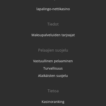
lapalingo-nettikasino
Tiedot
Maksupalveluiden tarjoajat
Pelaajien suojelu
Vastuullinen pelaaminen
Turvallisuus
Alaikäisten suojelu
Tietoa
Kasinoranking