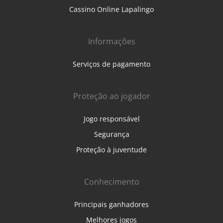
Cassino Online Lapalingo
Informações
Serviços de pagamento
Proteção ao jogador
Jogo responsável
Segurança
Proteção à juventude
Conhecimento
Principais ganhadores
Melhores jogos