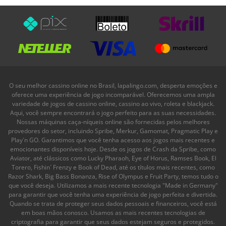
O seu melhor cassino online no Brasil, lapalingo.com, desperta emoções e
oferece uma experiência de jogo incomparável. Oferecemos uma ampla
variedade de jogos de cassino online, cassino ao vivo, roleta e blackjack.
Aqui, você sempre encontrará o jogo perfeito para as suas necessidades.
Nossas máquinas caça-níqueis online são fornecidas pelos melhores
provedores do setor, incluindo Spribe, Merkur, Gamomat, Pragmatic Play e
Play´n GO. Garantimos que você tenha acesso aos jogos mais recentes e
emocionantes disponíveis hoje. Desde os jogos de Crash da Spribe, como
Aviator, até clássicos como Lucky Pharaoh, Eye of Horus, Ramses Book, El
Torero, Fishin´ Frenzy e Book of Dead, até os títulos mais recentes, como
Razor Shark, Big Bass Bonanza, Rise of Olympus e Fruit Party, temos tudo o
que você deseja. Utilizamos a mais recente tecnologia "Made in Germany"
para garantir que você tenha uma experiência de jogo perfeita e divertida.
Quando se trata de proteger seus dados pessoais e financeiros, você está
em boas mãos conosco. Usamos as mais recentes tecnologias de
criptografia para garantir que seus dados estejam seguros e protegidos.