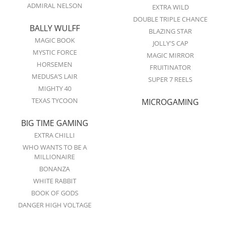
ADMIRAL NELSON
EXTRA WILD
DOUBLE TRIPLE CHANCE
BALLY WULFF
BLAZING STAR
MAGIC BOOK
JOLLY'S CAP
MYSTIC FORCE
MAGIC MIRROR
HORSEMEN
FRUITINATOR
MEDUSA’S LAIR
SUPER 7 REELS
MIGHTY 40
TEXAS TYCOON
MICROGAMING
BIG TIME GAMING
EXTRA CHILLI
WHO WANTS TO BE A
MILLIONAIRE
BONANZA
WHITE RABBIT
BOOK OF GODS
DANGER HIGH VOLTAGE