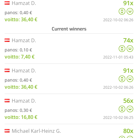
91x
Hamzat D.
panos: 0,40 €
voitto: 36,40 €
2022-10-02 06:26
Current winners
74x
Hamzat D.
panos: 0,10 €
voitto: 7,40 €
2022-11-01 05:43
91x
Hamzat D.
panos: 0,40 €
voitto: 36,40 €
2022-10-02 06:26
56x
Hamzat D.
panos: 0,30 €
voitto: 16,80 €
2022-10-02 06:25
80x
Michael Karl-Heinz G.