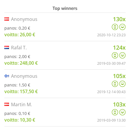
Top winners
130x
Anonymous
panos: 0,20 €
voitto: 26,00 €
2020-10-12 23:23
124x
Rafal T.
panos: 2,00 €
voitto: 248,00 €
2019-03-30 09:47
105x
Anonymous
panos: 1,50 €
voitto: 157,50 €
2019-12-14 00:43
103x
Martin M.
panos: 0,10 €
voitto: 10,30 €
2019-03-09 13:30