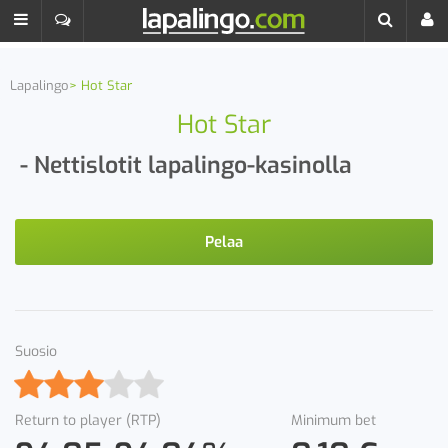
Lapalingo
Hot Star
Hot Star
- Nettislotit lapalingo-kasinolla
Pelaa
Suosio
Return to player (RTP)
Minimum bet