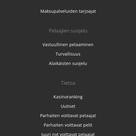
Maksupalveluiden tarjoajat
Pelaajien suojelu
Vastuullinen pelaaminen
Turvallisuus
Alaikäisten suojelu
Tietoa
Kasinoranking
Uutiset
Parhaiten voittavat pelaajat
Parhaiten voittavat pelit
Juuri nyt voittavat pelaajat