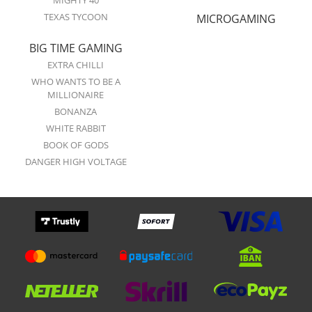
MIGHTY 40
TEXAS TYCOON
MICROGAMING
BIG TIME GAMING
EXTRA CHILLI
WHO WANTS TO BE A
MILLIONAIRE
BONANZA
WHITE RABBIT
BOOK OF GODS
DANGER HIGH VOLTAGE