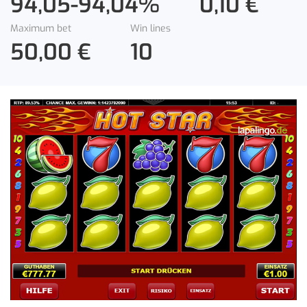
94,05
-
94,04
%
0,10 €
Maximum bet
Win lines
50,00 €
10