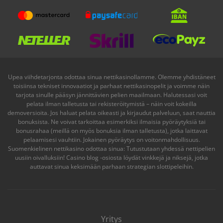
Upea viihdetarjonta odottaa sinua nettikasinollamme. Olemme yhdistäneet
toisiinsa tekniset innovaatiot ja parhaat nettikasinopelit ja voimme näin
tarjota sinulle pääsyn jännittävien pelien maailmaan. Halutessasi voit
pelata ilman talletusta tai rekisteröitymistä – näin voit kokeilla
demoversioita. Jos haluat pelata oikeasti ja kirjaudut palveluun, saat nauttia
bonuksista. Ne voivat tarkoittaa esimerkiksi ilmaisia pyöräytyksiä tai
bonusrahaa (meillä on myös bonuksia ilman talletusta), jotka laittavat
pelaamisesi vauhtiin. Jokainen pyöräytys on voitonmahdollisuus.
Suomenkielinen
nettikasino
odottaa sinua: Tutustutaan yhdessä nettipelien
uusiin oivalluksiin! Casino blog -osiosta löydät vinkkejä ja niksejä, jotka
auttavat sinua keksimään parhaan strategian slottipeleihin.
Yritys