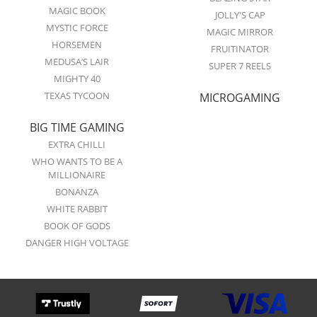
MAGIC BOOK
JOLLY'S CAP
MYSTIC FORCE
MAGIC MIRROR
HORSEMEN
FRUITINATOR
MEDUSA’S LAIR
SUPER 7 REELS
MIGHTY 40
TEXAS TYCOON
MICROGAMING
BIG TIME GAMING
EXTRA CHILLI
WHO WANTS TO BE A
MILLIONAIRE
BONANZA
WHITE RABBIT
BOOK OF GODS
DANGER HIGH VOLTAGE