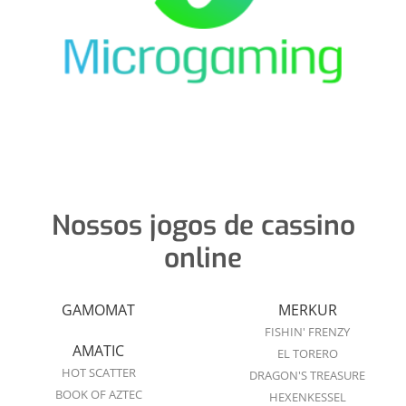
Nossos jogos de cassino
online
GAMOMAT
MERKUR
FISHIN' FRENZY
AMATIC
EL TORERO
HOT SCATTER
DRAGON'S TREASURE
BOOK OF AZTEC
HEXENKESSEL