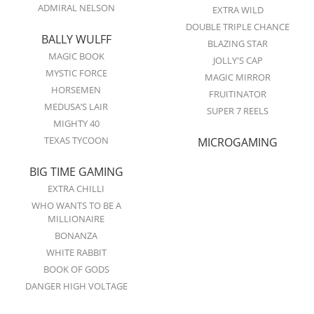
ADMIRAL NELSON
EXTRA WILD
DOUBLE TRIPLE CHANCE
BALLY WULFF
BLAZING STAR
MAGIC BOOK
JOLLY'S CAP
MYSTIC FORCE
MAGIC MIRROR
HORSEMEN
FRUITINATOR
MEDUSA’S LAIR
SUPER 7 REELS
MIGHTY 40
TEXAS TYCOON
MICROGAMING
BIG TIME GAMING
EXTRA CHILLI
WHO WANTS TO BE A
MILLIONAIRE
BONANZA
WHITE RABBIT
BOOK OF GODS
DANGER HIGH VOLTAGE