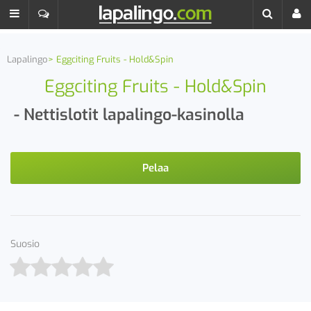
Lapalingo
Eggciting Fruits - Hold&Spin
Eggciting Fruits - Hold&Spin
- Nettislotit lapalingo-kasinolla
Pelaa
Suosio