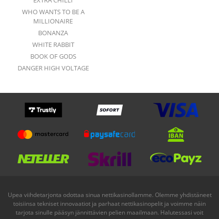
EXTRA CHILLI
WHO WANTS TO BE A
MILLIONAIRE
BONANZA
WHITE RABBIT
BOOK OF GODS
DANGER HIGH VOLTAGE
Upea viihdetarjonta odottaa sinua nettikasinollamme. Olemme yhdistäneet
toisiinsa tekniset innovaatiot ja parhaat nettikasinopelit ja voimme näin
tarjota sinulle pääsyn jännittävien pelien maailmaan. Halutessasi voit