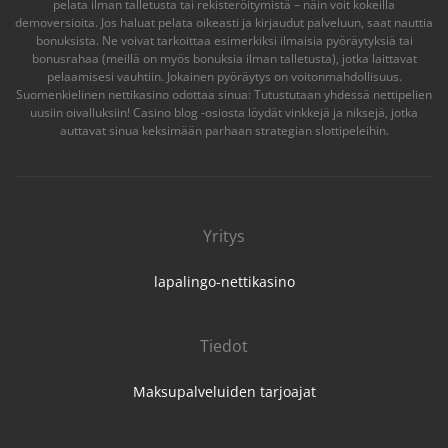
pelata ilman talletusta tai rekisteröitymistä – näin voit kokeilla
demoversioita. Jos haluat pelata oikeasti ja kirjaudut palveluun, saat nauttia
bonuksista. Ne voivat tarkoittaa esimerkiksi ilmaisia pyöräytyksiä tai
bonusrahaa (meillä on myös bonuksia ilman talletusta), jotka laittavat
pelaamisesi vauhtiin. Jokainen pyöräytys on voitonmahdollisuus.
Suomenkielinen
nettikasino
odottaa sinua: Tutustutaan yhdessä nettipelien
uusiin oivalluksiin! Casino blog -osiosta löydät vinkkejä ja niksejä, jotka
auttavat sinua keksimään parhaan strategian slottipeleihin.
Yritys
lapalingo-nettikasino
Tiedot
Maksupalveluiden tarjoajat