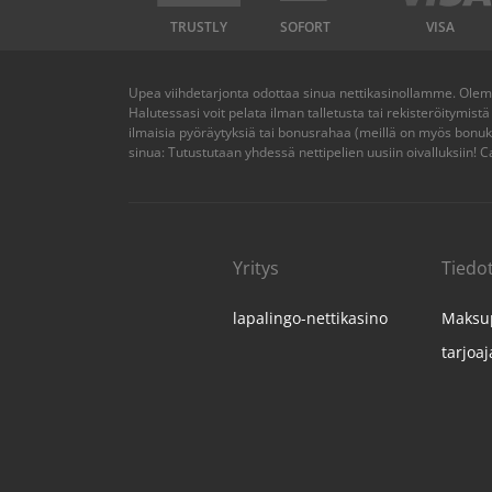
TRUSTLY
SOFORT
VISA
Upea viihdetarjonta odottaa sinua nettikasinollamme. Olemme
Halutessasi voit pelata ilman talletusta tai rekisteröitymistä
ilmaisia pyöräytyksiä tai bonusrahaa (meillä on myös bonuks
sinua: Tutustutaan yhdessä nettipelien uusiin oivalluksiin! C
Yritys
Tiedo
lapalingo-nettikasino
Maksu
tarjoaj