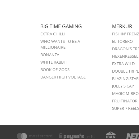
BIG TIME GAMING
MERKUR
EXTRA CHILLI
FISHIN' FREN
WHO WANTS TO BE A
EL TORERO
MILLIONAIRE
DRAGON'S TR
BONANZA
HEXENKESSEL
WHITE RABBIT
EXTRA WILD
BOOK OF GODS
DOUBLE TRIP
DANGER HIGH VOLTAGE
BLAZING STAR
JOLLY'S CAP
MAGIC MIRRO
FRUITINATOR
SUPER 7 REEL