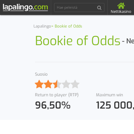
Nettikasino
Lapalingo
Bookie of Odds
Bookie of Odds
- N
Suosio
Return to player (RTP)
Maximum win
96,50
%
125 000