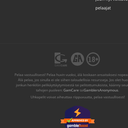
pelaajat
Pelaa vastuullisesti! Pelaa huvin vuoksi, älä koskaan ansaitaksesi nope
Älä pelaa, jos sinulla ei ole siihen taloudellisia resursseja. Jos olet huo
jonkun henkilön pelikäyttäytymisestä tai pelitottumuksista, käänny seu
tahojen puoleen:
GamCare
tai
GamblersAnonymous
.
Uhkapelit voivat aiheuttaa riippuvuutta, pelaa vastuullisesti!