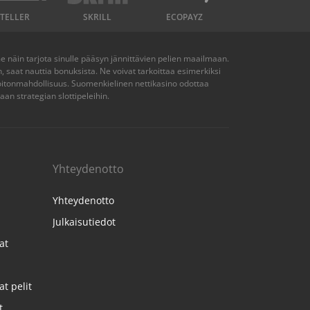
TELLER
SKRILL
ECOPAYZ
e näin tarjota sinulle pääsyn jännittävien pelien maailmaan.
un, saat nauttia bonuksista. Ne voivat tarkoittaa esimerkiksi
n voitonmahdollisuus. Suomenkielinen
nettikasino
odottaa
aan strategian slottipeleihin.
Yhteydenotto
Yhteydenotto
Julkaisutiedot
at
at pelit
t