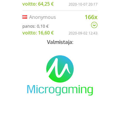
voitto: 64,25 €
2020-10-07 20:17
166x
Anonymous
panos: 0,10 €
voitto: 16,60 €
2020-09-02 12:43
Valmistaja: