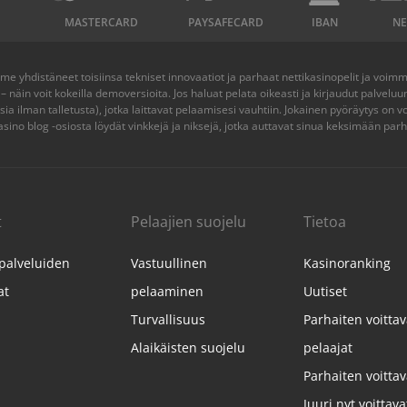
MASTERCARD
PAYSAFECARD
IBAN
NE
 yhdistäneet toisiinsa tekniset innovaatiot ja parhaat nettikasinopelit ja voimm
 – näin voit kokeilla demoversioita. Jos haluat pelata oikeasti ja kirjaudut palvelu
ia ilman talletusta), jotka laittavat pelaamisesi vauhtiin. Jokainen pyöräytys o
asino blog -osiosta löydät vinkkejä ja niksejä, jotka auttavat sinua keksimään parh
t
Pelaajien suojelu
Tietoa
palveluiden
Vastuullinen
Kasinoranking
at
pelaaminen
Uutiset
Turvallisuus
Parhaiten voittav
Alaikäisten suojelu
pelaajat
Parhaiten voittav
Juuri nyt voittava