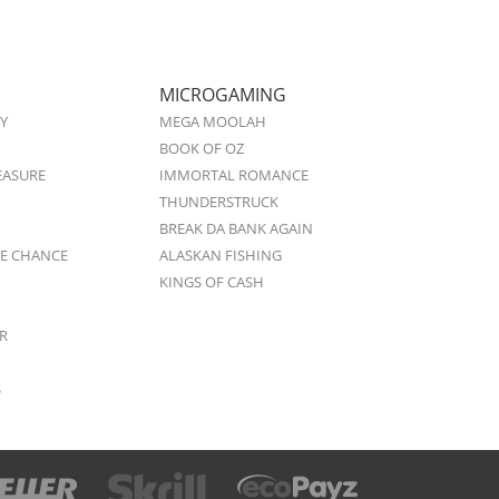
MICROGAMING
ZY
MEGA MOOLAH
BOOK OF OZ
EASURE
IMMORTAL ROMANCE
THUNDERSTRUCK
BREAK DA BANK AGAIN
LE CHANCE
ALASKAN FISHING
KINGS OF CASH
R
S