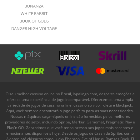
BONANZA
WHITE RABBIT
BOOK OF GODS
DANGER HIGH VOLTAGE
O seu melhor cassino online no Brasil, lapalingo.com, desperta emoções e
oferece uma experiência de jogo incomparável. Oferecemos uma ampla
variedade de jogos de cassino online, cassino ao vivo, roleta e blackjack.
Aqui, você sempre encontrará o jogo perfeito para as suas necessidades.
Nossas máquinas caça-níqueis online são fornecidas pelos melhores
provedores do setor, incluindo Spribe, Merkur, Gamomat, Pragmatic Play e
Play´n GO. Garantimos que você tenha acesso aos jogos mais recentes e
emocionantes disponíveis hoje. Desde os jogos de Crash da Spribe, como
Aviator, até clássicos como Lucky Pharaoh, Eye of Horus, Ramses Book, El