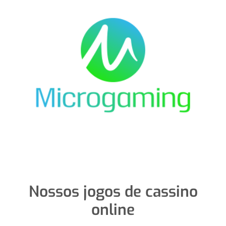
Nossos jogos de cassino
online