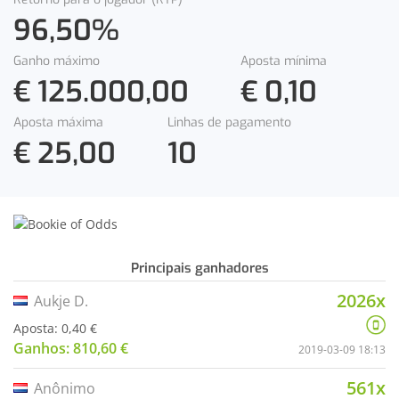
96,50
%
Ganho máximo
Aposta mínima
€ 125.000,00
€ 0,10
Aposta máxima
Linhas de pagamento
€ 25,00
10
Principais ganhadores
2026x
Aukje D.
Aposta: 0,40 €
Ganhos: 810,60 €
2019-03-09 18:13
561x
Anônimo