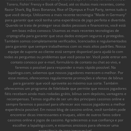
Torero, Fishin´ Frenzy e Book of Dead, até os títulos mais recentes, como
Razor Shark, Big Bass Bonanza, Rise of Olympus e Fruit Party, temos tudo o
que você deseja. Utilizamos a mais recente tecnologia "Made in Germany"
para garantir que você tenha uma experiência de jogo perfeita e divertida.
Quando se trata de proteger seus dados pessoais e financeiros, você está
em boas mãos conosco. Usamos as mais recentes tecnologias de
criptografia para garantir que seus dados estejam seguros e protegidos.
Também somos completamente verificados, licenciados e regulamentados
para garantir que sempre trabalhemos com os mais altos padrões. Nossa
equipe de suporte ao cliente está sempre disponível para ajudá-lo com
todas as perguntas ou problemas que você possa ter. Você pode entrar em
contato conosco por e-mail, formulário de contato ou chat ao vivo, e
faremos o possível para responder o mais rápido possível. Na
lapalingo.com, sabemos que nossos jogadores merecem o melhor. Por
esse motivo, oferecemos regularmente promoções e ofertas de bônus
para garantir que você aproveite ao máximo sua sorte. Também
oferecemos um programa de fidelidade que permite que nossos jogadores
fiéis recebam ainda mais rodadas grátis, bônus sem depósito, vantagens e
recompensas. Temos orgulho de ser um dos principais cassinos online e
sempre faremos o possível para oferecer aos nossos jogadores a melhor
experiência possível. Em nosso blog de cassino online, você também pode
encontrar dicas interessantes e truques, além de outros fatos sobre
cassinos online e jogos de cassino. Agradecemos a sua confiança e por
escolher a lapalingo.com, e estamos ansiosos para oferecer uma
experiência de jogo inesquecível.