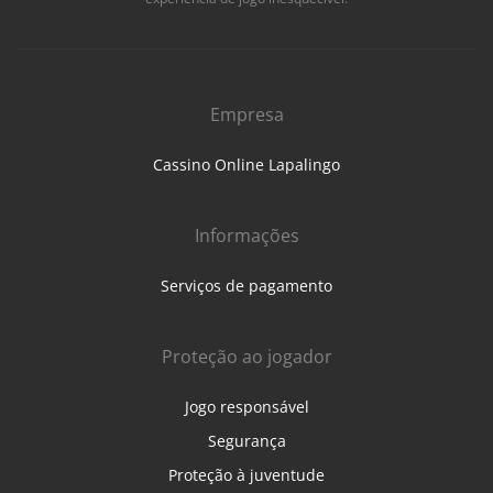
Empresa
Cassino Online Lapalingo
Informações
Serviços de pagamento
Proteção ao jogador
Jogo responsável
Segurança
Proteção à juventude