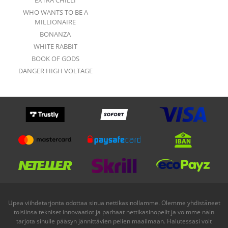
EXTRA CHILLI
WHO WANTS TO BE A
MILLIONAIRE
BONANZA
WHITE RABBIT
BOOK OF GODS
DANGER HIGH VOLTAGE
Upea viihdetarjonta odottaa sinua nettikasinollamme. Olemme yhdistäneet
toisiinsa tekniset innovaatiot ja parhaat nettikasinopelit ja voimme näin
tarjota sinulle pääsyn jännittävien pelien maailmaan. Halutessasi voit