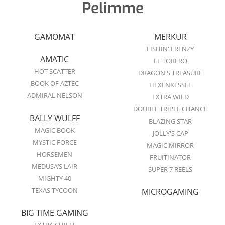
Pelimme
GAMOMAT
MERKUR
FISHIN' FRENZY
AMATIC
EL TORERO
HOT SCATTER
DRAGON'S TREASURE
BOOK OF AZTEC
HEXENKESSEL
ADMIRAL NELSON
EXTRA WILD
DOUBLE TRIPLE CHANCE
BALLY WULFF
BLAZING STAR
MAGIC BOOK
JOLLY'S CAP
MYSTIC FORCE
MAGIC MIRROR
HORSEMEN
FRUITINATOR
MEDUSA’S LAIR
SUPER 7 REELS
MIGHTY 40
TEXAS TYCOON
MICROGAMING
BIG TIME GAMING