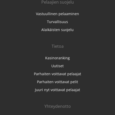
Pelaajien suojelu
Vastuullinen pelaaminen
Turvallisuus
Alaikäisten suojelu
Tietoa
Kasinoranking
Uutiset
Parhaiten voittavat pelaajat
Parhaiten voittavat pelit
Juuri nyt voittavat pelaajat
Yhteydenotto