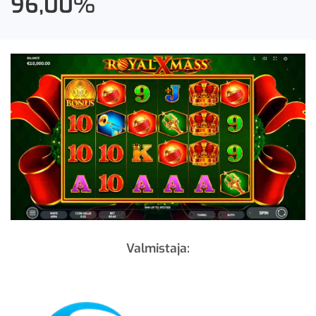
96,00
%
Valmistaja: