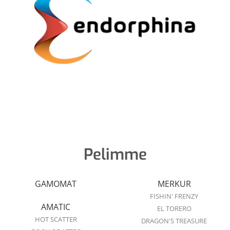
Pelimme
GAMOMAT
MERKUR
FISHIN' FRENZY
AMATIC
EL TORERO
HOT SCATTER
DRAGON'S TREASURE