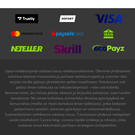
Upea viihdetarjonta odottaa sinua nettikasinollamme. Olemme yhdistäneet
toisiinsa tekniset innovaatiot ja parhaat nettikasinopelit ja voimme näin
tarjota sinulle pääsyn jännittävien pelien maailmaan. Halutessasi voit
pelata ilman talletusta tai rekisteröitymistä – näin voit kokeilla
demoversioita. Jos haluat pelata oikeasti ja kirjaudut palveluun, saat nauttia
bonuksista. Ne voivat tarkoittaa esimerkiksi ilmaisia pyöräytyksiä tai
bonusrahaa (meillä on myös bonuksia ilman talletusta), jotka laittavat
pelaamisesi vauhtiin. Jokainen pyöräytys on voitonmahdollisuus.
Suomenkielinen
nettikasino
odottaa sinua: Tutustutaan yhdessä nettipelien
uusiin oivalluksiin! Casino blog -osiosta löydät vinkkejä ja niksejä, jotka
auttavat sinua keksimään parhaan strategian slottipeleihin.