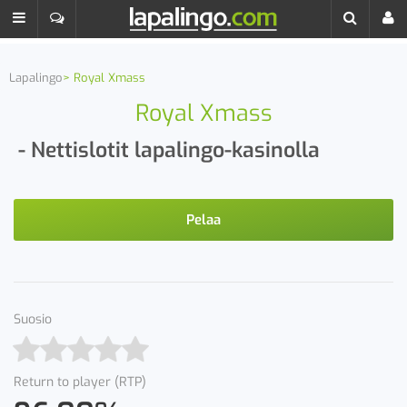
Lapalingo
Royal Xmass
Royal Xmass
- Nettislotit lapalingo-kasinolla
Pelaa
Suosio
Return to player (RTP)