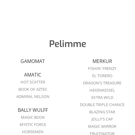
Pelimme
GAMOMAT
MERKUR
FISHIN' FRENZY
AMATIC
EL TORERO
HOT SCATTER
DRAGON'S TREASURE
BOOK OF AZTEC
HEXENKESSEL
ADMIRAL NELSON
EXTRA WILD
DOUBLE TRIPLE CHANCE
BALLY WULFF
BLAZING STAR
MAGIC BOOK
JOLLY'S CAP
MYSTIC FORCE
MAGIC MIRROR
HORSEMEN
FRUITINATOR