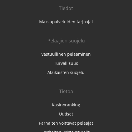
Tiedot
Maksupalveluiden tarjoajat
Pelaajien suojelu
Vastuullinen pelaaminen
Turvallisuus
Alaikäisten suojelu
Tietoa
Kasinoranking
Uutiset
Parhaiten voittavat pelaajat