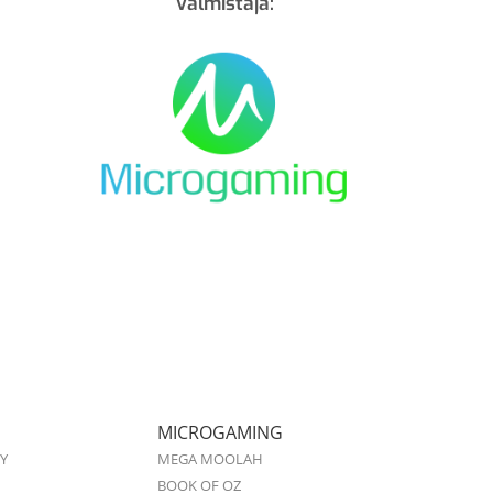
Valmistaja:
MICROGAMING
ZY
MEGA MOOLAH
BOOK OF OZ