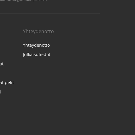
Yhteydenotto
Yhteydenotto
Julkaisutiedot
at
at pelit
t