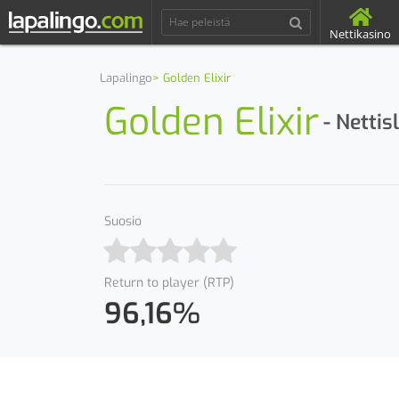
Nettikasino
Lapalingo
Golden Elixir
Golden Elixir
- Nettis
Suosio
Return to player (RTP)
96,16
%