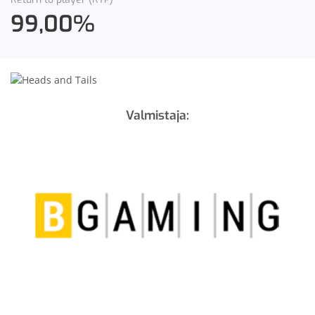
99,00
%
Valmistaja: