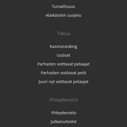
Turvallisuus
Alaikäisten suojelu
Tietoa
Kasinoranking
Uutiset
Parhaiten voittavat pelaajat
Parhaiten voittavat pelit
Juuri nyt voittavat pelaajat
Yhteydenotto
Yhteydenotto
Julkaisutiedot