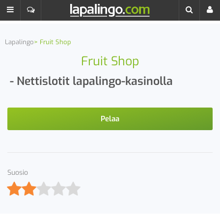
Lapalingo
Fruit Shop
Fruit Shop
- Nettislotit lapalingo-kasinolla
Pelaa
Suosio