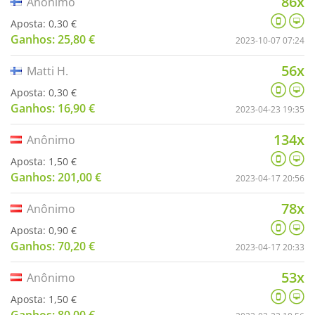
86x
Anônimo
Aposta: 0,30 €
Ganhos: 25,80 €
2023-10-07 07:24
56x
Matti H.
Aposta: 0,30 €
Ganhos: 16,90 €
2023-04-23 19:35
134x
Anônimo
Aposta: 1,50 €
Ganhos: 201,00 €
2023-04-17 20:56
78x
Anônimo
Aposta: 0,90 €
Ganhos: 70,20 €
2023-04-17 20:33
53x
Anônimo
Aposta: 1,50 €
Ganhos: 80,00 €