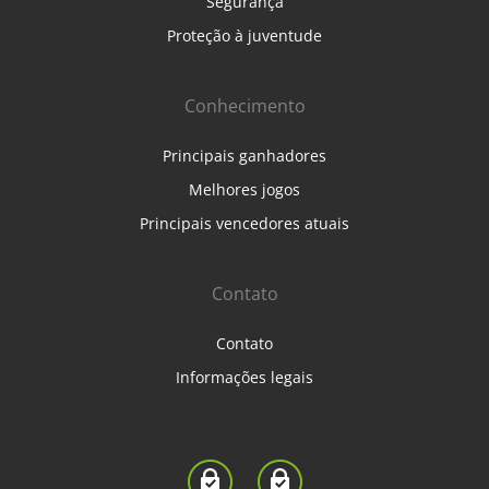
Segurança
Proteção à juventude
Conhecimento
Principais ganhadores
Melhores jogos
Principais vencedores atuais
Contato
Contato
Informações legais