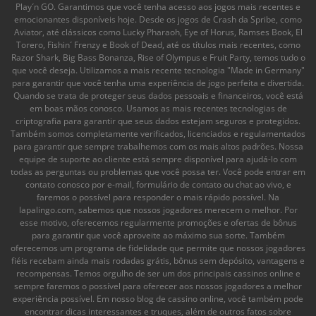
Play´n GO. Garantimos que você tenha acesso aos jogos mais recentes e
emocionantes disponíveis hoje. Desde os jogos de Crash da Spribe, como
Aviator, até clássicos como Lucky Pharaoh, Eye of Horus, Ramses Book, El
Torero, Fishin´ Frenzy e Book of Dead, até os títulos mais recentes, como
Razor Shark, Big Bass Bonanza, Rise of Olympus e Fruit Party, temos tudo o
que você deseja. Utilizamos a mais recente tecnologia "Made in Germany"
para garantir que você tenha uma experiência de jogo perfeita e divertida.
Quando se trata de proteger seus dados pessoais e financeiros, você está
em boas mãos conosco. Usamos as mais recentes tecnologias de
criptografia para garantir que seus dados estejam seguros e protegidos.
Também somos completamente verificados, licenciados e regulamentados
para garantir que sempre trabalhemos com os mais altos padrões. Nossa
equipe de suporte ao cliente está sempre disponível para ajudá-lo com
todas as perguntas ou problemas que você possa ter. Você pode entrar em
contato conosco por e-mail, formulário de contato ou chat ao vivo, e
faremos o possível para responder o mais rápido possível. Na
lapalingo.com, sabemos que nossos jogadores merecem o melhor. Por
esse motivo, oferecemos regularmente promoções e ofertas de bônus
para garantir que você aproveite ao máximo sua sorte. Também
oferecemos um programa de fidelidade que permite que nossos jogadores
fiéis recebam ainda mais rodadas grátis, bônus sem depósito, vantagens e
recompensas. Temos orgulho de ser um dos principais cassinos online e
sempre faremos o possível para oferecer aos nossos jogadores a melhor
experiência possível. Em nosso blog de cassino online, você também pode
encontrar dicas interessantes e truques, além de outros fatos sobre