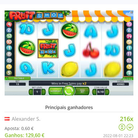
Principais ganhadores
216x
Alexander S.
Aposta: 0,60 €
Ganhos: 129,60 €
2022-08-01 22:23