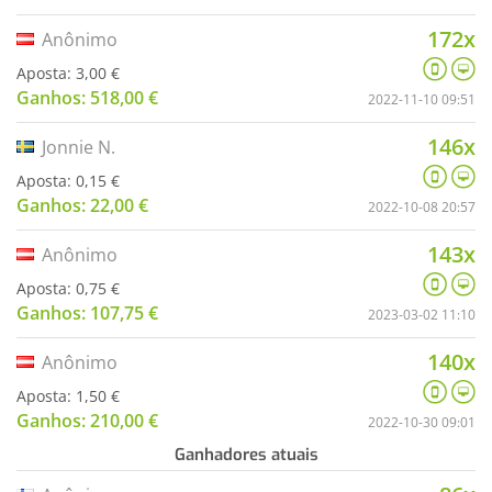
172x
Anônimo
Aposta: 3,00 €
Ganhos: 518,00 €
2022-11-10 09:51
146x
Jonnie N.
Aposta: 0,15 €
Ganhos: 22,00 €
2022-10-08 20:57
143x
Anônimo
Aposta: 0,75 €
Ganhos: 107,75 €
2023-03-02 11:10
140x
Anônimo
Aposta: 1,50 €
Ganhos: 210,00 €
2022-10-30 09:01
Ganhadores atuais