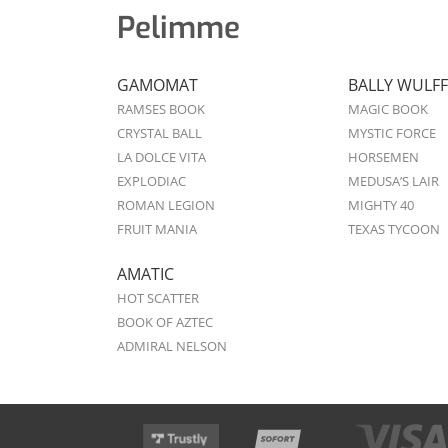
Pelimme
GAMOMAT
BALLY WULFF
RAMSES BOOK
MAGIC BOOK
CRYSTAL BALL
MYSTIC FORCE
LA DOLCE VITA
HORSEMEN
EXPLODIAC
MEDUSA’S LAIR
ROMAN LEGION
MIGHTY 40
FRUIT MANIA
TEXAS TYCOON
AMATIC
HOT SCATTER
BOOK OF AZTEC
ADMIRAL NELSON