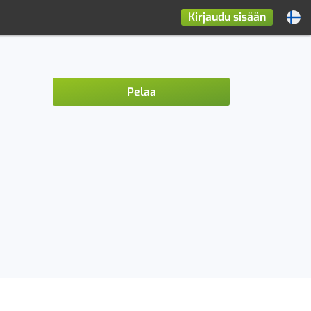
Kirjaudu sisään
Pelaa