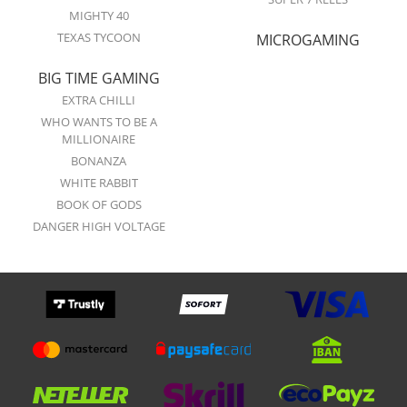
MIGHTY 40
TEXAS TYCOON
MICROGAMING
BIG TIME GAMING
EXTRA CHILLI
WHO WANTS TO BE A
MILLIONAIRE
BONANZA
WHITE RABBIT
BOOK OF GODS
DANGER HIGH VOLTAGE