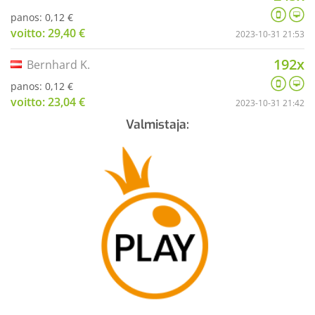
panos: 0,12 €
voitto: 29,40 €
2023-10-31 21:53
192x
Bernhard K.
panos: 0,12 €
voitto: 23,04 €
2023-10-31 21:42
Valmistaja: