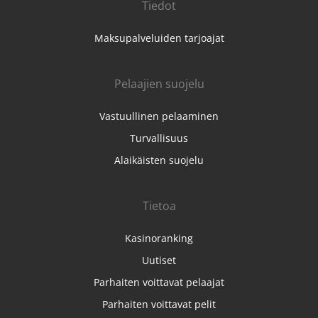
Tiedot
Maksupalveluiden tarjoajat
Pelaajien suojelu
Vastuullinen pelaaminen
Turvallisuus
Alaikäisten suojelu
Tietoa
Kasinoranking
Uutiset
Parhaiten voittavat pelaajat
Parhaiten voittavat pelit