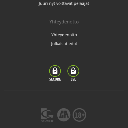
Juuri nyt voittavat pelaajat
Yhteydenotto
Yhteydenotto
Julkaisutiedot