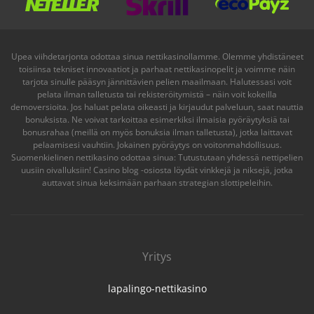
Upea viihdetarjonta odottaa sinua nettikasinollamme. Olemme yhdistäneet
toisiinsa tekniset innovaatiot ja parhaat nettikasinopelit ja voimme näin
tarjota sinulle pääsyn jännittävien pelien maailmaan. Halutessasi voit
pelata ilman talletusta tai rekisteröitymistä – näin voit kokeilla
demoversioita. Jos haluat pelata oikeasti ja kirjaudut palveluun, saat nauttia
bonuksista. Ne voivat tarkoittaa esimerkiksi ilmaisia pyöräytyksiä tai
bonusrahaa (meillä on myös bonuksia ilman talletusta), jotka laittavat
pelaamisesi vauhtiin. Jokainen pyöräytys on voitonmahdollisuus.
Suomenkielinen
nettikasino
odottaa sinua: Tutustutaan yhdessä nettipelien
uusiin oivalluksiin! Casino blog -osiosta löydät vinkkejä ja niksejä, jotka
auttavat sinua keksimään parhaan strategian slottipeleihin.
Yritys
lapalingo-nettikasino