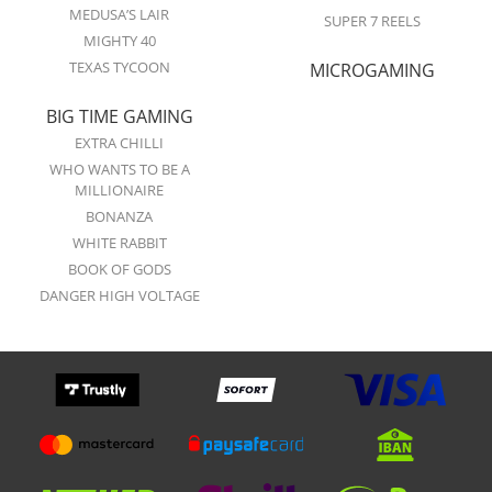
MEDUSA’S LAIR
SUPER 7 REELS
MIGHTY 40
TEXAS TYCOON
MICROGAMING
BIG TIME GAMING
EXTRA CHILLI
WHO WANTS TO BE A
MILLIONAIRE
BONANZA
WHITE RABBIT
BOOK OF GODS
DANGER HIGH VOLTAGE