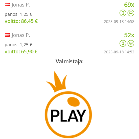
69x
Jonas P.
panos: 1,25 €
voitto: 86,45 €
2023-09-18 14:58
52x
Jonas P.
panos: 1,25 €
voitto: 65,90 €
2023-09-18 14:52
Valmistaja: