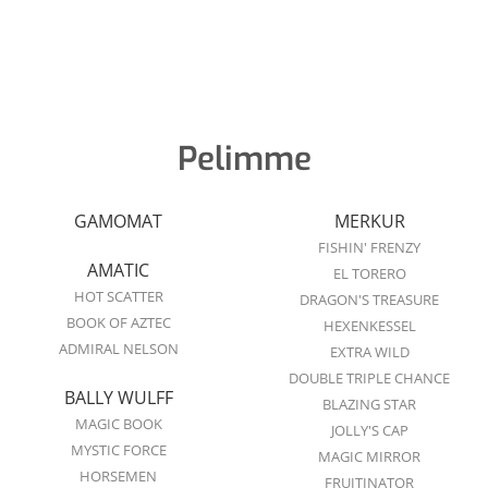
Pelimme
GAMOMAT
MERKUR
FISHIN' FRENZY
AMATIC
EL TORERO
HOT SCATTER
DRAGON'S TREASURE
BOOK OF AZTEC
HEXENKESSEL
ADMIRAL NELSON
EXTRA WILD
DOUBLE TRIPLE CHANCE
BALLY WULFF
BLAZING STAR
MAGIC BOOK
JOLLY'S CAP
MYSTIC FORCE
MAGIC MIRROR
HORSEMEN
FRUITINATOR