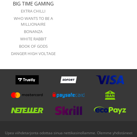
BIG TIME GAMING
EXTRA CHILLI
WHO WANTS TO BE A
MILLIONAIRE
BONANZA
WHITE RABBIT
BOOK OF GODS
DANGER HIGH VOLTAGE
Upea viihdetarjonta odottaa sinua nettikasinollamme. Olemme yhdistäneet