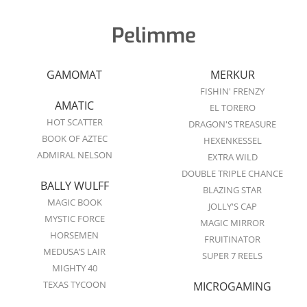
Pelimme
GAMOMAT
MERKUR
FISHIN' FRENZY
AMATIC
EL TORERO
HOT SCATTER
DRAGON'S TREASURE
BOOK OF AZTEC
HEXENKESSEL
ADMIRAL NELSON
EXTRA WILD
DOUBLE TRIPLE CHANCE
BALLY WULFF
BLAZING STAR
MAGIC BOOK
JOLLY'S CAP
MYSTIC FORCE
MAGIC MIRROR
HORSEMEN
FRUITINATOR
MEDUSA’S LAIR
SUPER 7 REELS
MIGHTY 40
TEXAS TYCOON
MICROGAMING