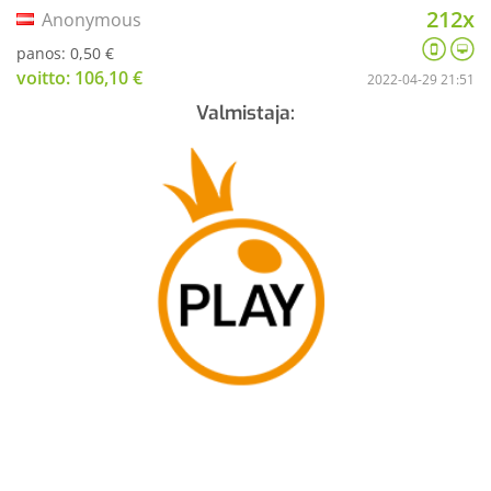
212x
Anonymous
panos: 0,50 €
voitto: 106,10 €
2022-04-29 21:51
Valmistaja: