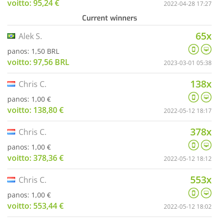
voitto: 95,24 €
2022-04-28 17:27
Current winners
65x
Alek S.
panos: 1,50 BRL
voitto: 97,56 BRL
2023-03-01 05:38
138x
Chris C.
panos: 1,00 €
voitto: 138,80 €
2022-05-12 18:17
378x
Chris C.
panos: 1,00 €
voitto: 378,36 €
2022-05-12 18:12
553x
Chris C.
panos: 1,00 €
voitto: 553,44 €
2022-05-12 18:02