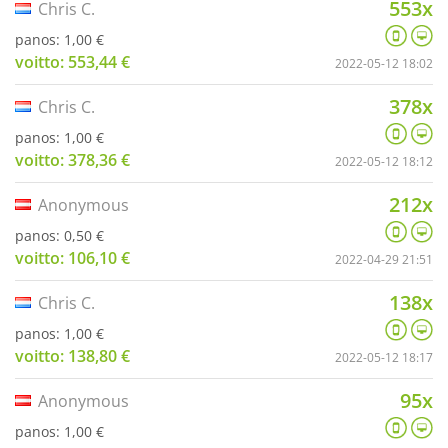
553x
Chris C.
panos: 1,00 €
voitto: 553,44 €
2022-05-12 18:02
378x
Chris C.
panos: 1,00 €
voitto: 378,36 €
2022-05-12 18:12
212x
Anonymous
panos: 0,50 €
voitto: 106,10 €
2022-04-29 21:51
138x
Chris C.
panos: 1,00 €
voitto: 138,80 €
2022-05-12 18:17
95x
Anonymous
panos: 1,00 €