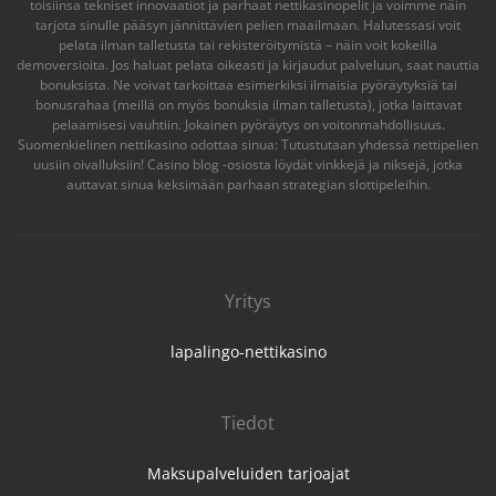
toisiinsa tekniset innovaatiot ja parhaat nettikasinopelit ja voimme näin
tarjota sinulle pääsyn jännittävien pelien maailmaan. Halutessasi voit
pelata ilman talletusta tai rekisteröitymistä – näin voit kokeilla
demoversioita. Jos haluat pelata oikeasti ja kirjaudut palveluun, saat nauttia
bonuksista. Ne voivat tarkoittaa esimerkiksi ilmaisia pyöräytyksiä tai
bonusrahaa (meillä on myös bonuksia ilman talletusta), jotka laittavat
pelaamisesi vauhtiin. Jokainen pyöräytys on voitonmahdollisuus.
Suomenkielinen
nettikasino
odottaa sinua: Tutustutaan yhdessä nettipelien
uusiin oivalluksiin! Casino blog -osiosta löydät vinkkejä ja niksejä, jotka
auttavat sinua keksimään parhaan strategian slottipeleihin.
Yritys
lapalingo-nettikasino
Tiedot
Maksupalveluiden tarjoajat