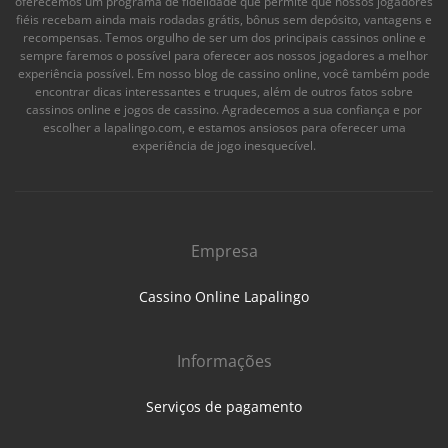
oferecemos um programa de fidelidade que permite que nossos jogadores
fiéis recebam ainda mais rodadas grátis, bônus sem depósito, vantagens e
recompensas. Temos orgulho de ser um dos principais cassinos online e
sempre faremos o possível para oferecer aos nossos jogadores a melhor
experiência possível. Em nosso blog de cassino online, você também pode
encontrar dicas interessantes e truques, além de outros fatos sobre
cassinos online e jogos de cassino. Agradecemos a sua confiança e por
escolher a lapalingo.com, e estamos ansiosos para oferecer uma
experiência de jogo inesquecível.
Empresa
Cassino Online Lapalingo
Informações
Serviços de pagamento