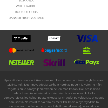
BONANZA
WHITE RABBIT
BOOK OF GODS
DANGER HIGH VOLTAGE
Upea viihdetarjonta odottaa sinua nettikasinollamme. Olemme yhdistäneet
toisiinsa tekniset innovaatiot ja parhaat nettikasinopelit ja voimme näin
tarjota sinulle pääsyn jännittävien pelien maailmaan. Halutessasi voit
pelata ilman talletusta tai rekisteröitymistä – näin voit kokeilla
demoversioita. Jos haluat pelata oikeasti ja kirjaudut palveluun, saat nauttia
bonuksista. Ne voivat tarkoittaa esimerkiksi ilmaisia pyöräytyksiä tai
bonusrahaa (meillä on myös bonuksia ilman talletusta), jotka laittavat