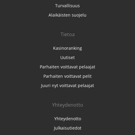
Turvallisuus
Alaikäisten suojelu
Tietoa
Kasinoranking
Uutiset
Parhaiten voittavat pelaajat
Parhaiten voittavat pelit
Juuri nyt voittavat pelaajat
Yhteydenotto
Yhteydenotto
Julkaisutiedot