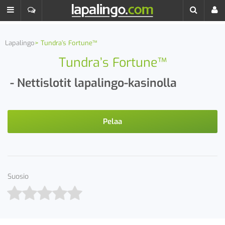
Lapalingo
Tundra’s Fortune™
Tundra’s Fortune™
- Nettislotit lapalingo-kasinolla
Pelaa
Suosio