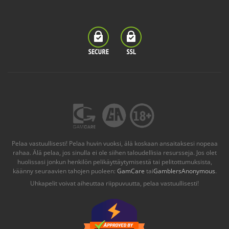
Pelaa vastuullisesti! Pelaa huvin vuoksi, älä koskaan ansaitaksesi nopeaa
rahaa. Älä pelaa, jos sinulla ei ole siihen taloudellisia resursseja. Jos olet
huolissasi jonkun henkilön pelikäyttäytymisestä tai pelitottumuksista,
käänny seuraavien tahojen puoleen:
GamCare
tai
GamblersAnonymous
.
Uhkapelit voivat aiheuttaa riippuvuutta, pelaa vastuullisesti!