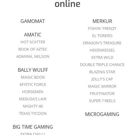
online
GAMOMAT
MERKUR
FISHIN' FRENZY
AMATIC
EL TORERO
HOT SCATTER
DRAGON'S TREASURE
BOOK OF AZTEC
HEXENKESSEL
ADMIRAL NELSON
EXTRA WILD
DOUBLE TRIPLE CHANCE
BALLY WULFF
BLAZING STAR
MAGIC BOOK
JOLLY'S CAP
MYSTIC FORCE
MAGIC MIRROR
HORSEMEN
FRUITINATOR
MEDUSA’S LAIR
SUPER 7 REELS
MIGHTY 40
TEXAS TYCOON
MICROGAMING
BIG TIME GAMING
EXTRA CHILLI