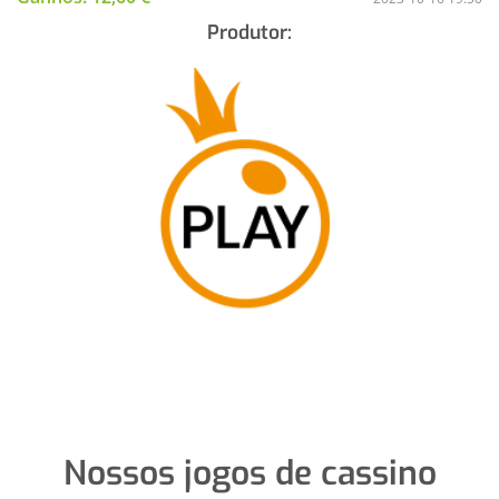
Produtor:
Nossos jogos de cassino