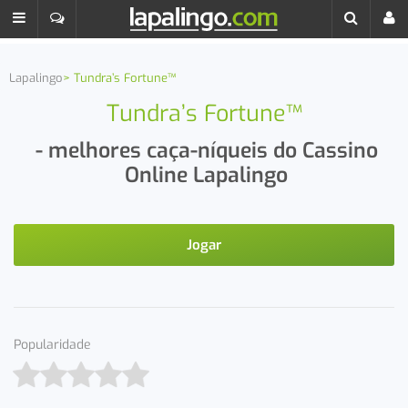
Lapalingo
Tundra’s Fortune™
Tundra’s Fortune™
- melhores caça-níqueis do Cassino
Online Lapalingo
Jogar
Popularidade