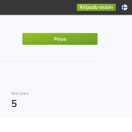
Kirjaudu sisään
Pelaa
Win lines
5