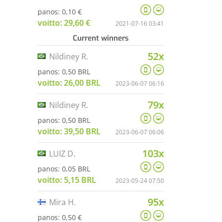
panos: 0,10 €
voitto: 29,60 €
2021-07-16 03:41
Current winners
52x
Nildiney R.
panos: 0,50 BRL
voitto: 26,00 BRL
2023-06-07 06:16
79x
Nildiney R.
panos: 0,50 BRL
voitto: 39,50 BRL
2023-06-07 06:06
103x
LUIZ D.
panos: 0,05 BRL
voitto: 5,15 BRL
2023-05-24 07:50
95x
Mira H.
panos: 0,50 €