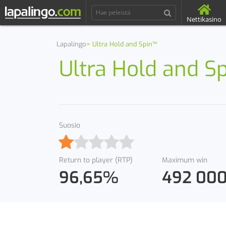
Nettikasino
Lapalingo
Ultra Hold and Spin™
Ultra Hold and S
Suosio
Return to player (RTP)
Maximum win
96,65
%
492 000