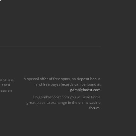
A special offer of free spins, no deposit bonus
aa rahaa.
and free paysafecards can be found at
lissasi
gambleboost.com
raavien
On gambleboost.com you will also find a
great place to exchange in the
online casino
forum
.