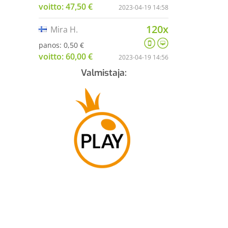
voitto: 47,50 €
2023-04-19 14:58
120x
Mira H.
panos: 0,50 €
voitto: 60,00 €
2023-04-19 14:56
Valmistaja: