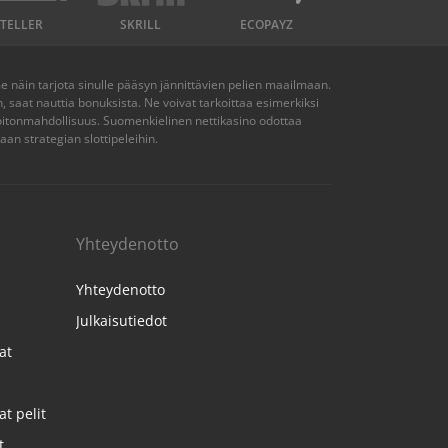
TELLER
SKRILL
ECOPAYZ
e näin tarjota sinulle pääsyn jännittävien pelien maailmaan.
un, saat nauttia bonuksista. Ne voivat tarkoittaa esimerkiksi
n voitonmahdollisuus. Suomenkielinen
nettikasino
odottaa
aan strategian slottipeleihin.
Yhteydenotto
Yhteydenotto
Julkaisutiedot
at
at pelit
t