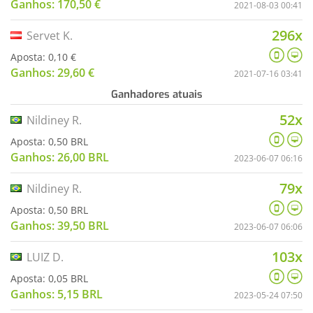
Ganhos: 170,50 €
2021-08-03 00:41
296x
Servet K.
Aposta: 0,10 €
Ganhos: 29,60 €
2021-07-16 03:41
Ganhadores atuais
52x
Nildiney R.
Aposta: 0,50 BRL
Ganhos: 26,00 BRL
2023-06-07 06:16
79x
Nildiney R.
Aposta: 0,50 BRL
Ganhos: 39,50 BRL
2023-06-07 06:06
103x
LUIZ D.
Aposta: 0,05 BRL
Ganhos: 5,15 BRL
2023-05-24 07:50