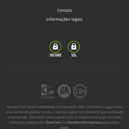
Contato
Informações legais
Aposte com responsabilidade e moderação. Não considere o jogo como
uma forma de ganhar renda, e apenas jogue com dinheiro que você pode
arcar perder. Se estiver preocupado com os impactos do jogo em você,
entre em contato com
GamCare
ou
GamblersAnonymous
para obter
ajuda.