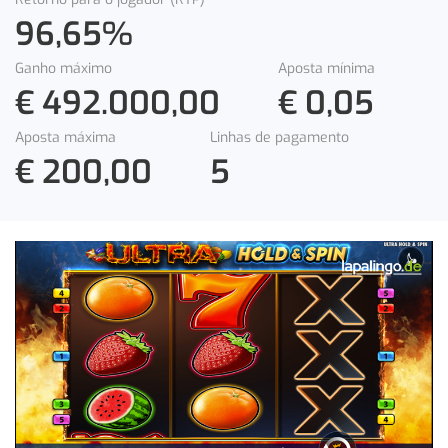
96,65
%
Ganho máximo
Aposta mínima
€ 492.000,00
€ 0,05
Aposta máxima
Linhas de pagamento
€ 200,00
5