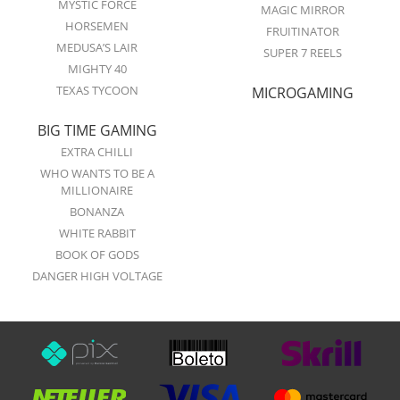
MYSTIC FORCE
MAGIC MIRROR
HORSEMEN
FRUITINATOR
MEDUSA’S LAIR
SUPER 7 REELS
MIGHTY 40
TEXAS TYCOON
MICROGAMING
BIG TIME GAMING
EXTRA CHILLI
WHO WANTS TO BE A
MILLIONAIRE
BONANZA
WHITE RABBIT
BOOK OF GODS
DANGER HIGH VOLTAGE