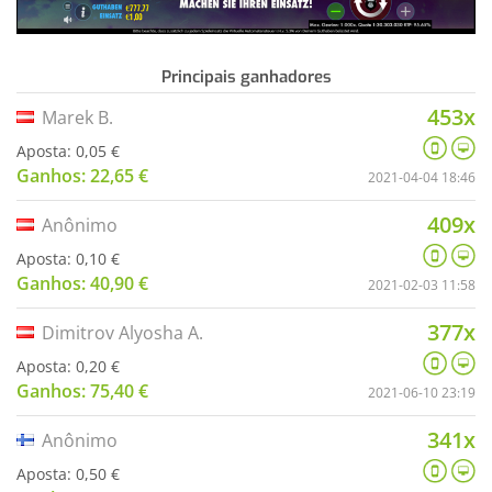
Principais ganhadores
453x
Marek B.
Aposta: 0,05 €
Ganhos: 22,65 €
2021-04-04 18:46
409x
Anônimo
Aposta: 0,10 €
Ganhos: 40,90 €
2021-02-03 11:58
377x
Dimitrov Alyosha A.
Aposta: 0,20 €
Ganhos: 75,40 €
2021-06-10 23:19
341x
Anônimo
Aposta: 0,50 €