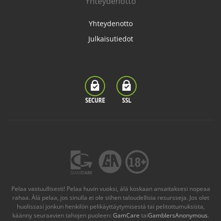
Yhteydenotto
Yhteydenotto
Julkaisutiedot
Pelaa vastuullisesti! Pelaa huvin vuoksi, älä koskaan ansaitaksesi nopeaa
rahaa. Älä pelaa, jos sinulla ei ole siihen taloudellisia resursseja. Jos olet
huolissasi jonkun henkilön pelikäyttäytymisestä tai pelitottumuksista,
käänny seuraavien tahojen puoleen:
GamCare
tai
GamblersAnonymous
.