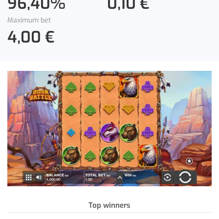
96,40
%
0,10 €
Maximum bet
4,00 €
Top winners