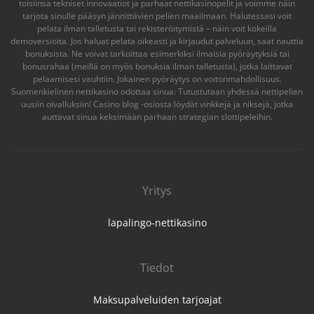
toisiinsa tekniset innovaatiot ja parhaat nettikasinopelit ja voimme näin
tarjota sinulle pääsyn jännittävien pelien maailmaan. Halutessasi voit
pelata ilman talletusta tai rekisteröitymistä – näin voit kokeilla
demoversioita. Jos haluat pelata oikeasti ja kirjaudut palveluun, saat nauttia
bonuksista. Ne voivat tarkoittaa esimerkiksi ilmaisia pyöräytyksiä tai
bonusrahaa (meillä on myös bonuksia ilman talletusta), jotka laittavat
pelaamisesi vauhtiin. Jokainen pyöräytys on voitonmahdollisuus.
Suomenkielinen
nettikasino
odottaa sinua: Tutustutaan yhdessä nettipelien
uusiin oivalluksiin! Casino blog -osiosta löydät vinkkejä ja niksejä, jotka
auttavat sinua keksimään parhaan strategian slottipeleihin.
Yritys
lapalingo-nettikasino
Tiedot
Maksupalveluiden tarjoajat