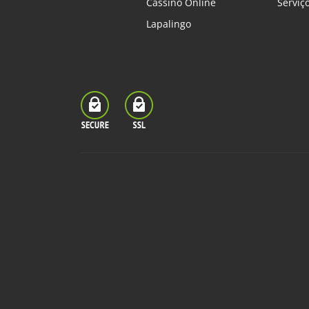
Cassino Online
Serviç
Lapalingo