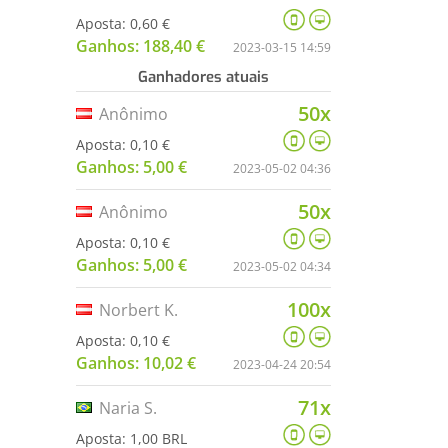
Aposta: 0,60 €
Ganhos: 188,40 €
2023-03-15 14:59
Ganhadores atuais
50x
Anônimo
Aposta: 0,10 €
Ganhos: 5,00 €
2023-05-02 04:36
50x
Anônimo
Aposta: 0,10 €
Ganhos: 5,00 €
2023-05-02 04:34
100x
Norbert K.
Aposta: 0,10 €
Ganhos: 10,02 €
2023-04-24 20:54
71x
Naria S.
Aposta: 1,00 BRL