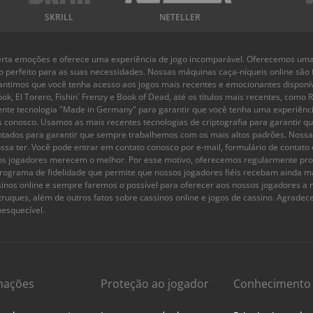
SKRILL
NETELLER
sperta emoções e oferece uma experiência de jogo incomparável. Oferecemos uma 
ogo perfeito para as suas necessidades. Nossas máquinas caça-níqueis online são
ntimos que você tenha acesso aos jogos mais recentes e emocionantes disponíve
k, El Torero, Fishin´ Frenzy e Book of Dead, até os títulos mais recentes, como 
ente tecnologia "Made in Germany" para garantir que você tenha uma experiência
s conosco. Usamos as mais recentes tecnologias de criptografia para garantir 
tados para garantir que sempre trabalhemos com os mais altos padrões. Nossa e
sa ter. Você pode entrar em contato conosco por e-mail, formulário de contato o
sos jogadores merecem o melhor. Por esse motivo, oferecemos regularmente pro
grama de fidelidade que permite que nossos jogadores fiéis recebam ainda mai
nos online e sempre faremos o possível para oferecer aos nossos jogadores a m
ruques, além de outros fatos sobre cassinos online e jogos de cassino. Agradec
nesquecível.
mações
Proteção ao jogador
Conhecimento