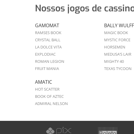
Nossos jogos de cassino
GAMOMAT
BALLY WULFF
RAMSES BOOK
MAGIC BOOK
CRYSTAL BALL
MYSTIC FORCE
LA DOLCE VITA
HORSEMEN
EXPLODIAC
MEDUSA’S LAIR
ROMAN LEGION
MIGHTY 40
FRUIT MANIA
TEXAS TYCOON
AMATIC
HOT SCATTER
BOOK OF AZTEC
ADMIRAL NELSON