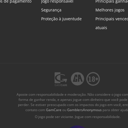
os de pagamento
Jogo responsável
Principais ganh
Segurança
Melhores jogos
Proteção à juventude
Principais vence
atuais
Aposte com responsabilidade e moderação. Não considere o jogo c
forma de ganhar renda, e apenas jogue com dinheiro que você pode
perder. Se estiver preocupado com os impactos do jogo em você, en
contato com
GamCare
ou
GamblersAnonymous
para obter ajud
O jogo pode ser viciante. Jogue com responsabilidade.