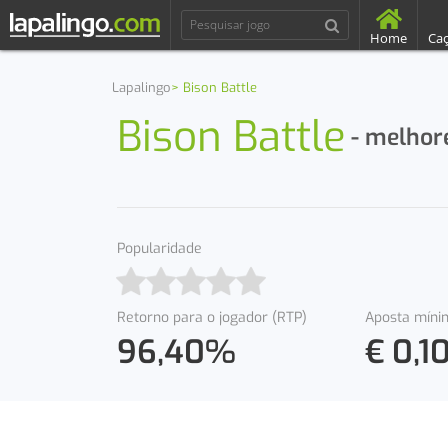
Home
Caç
Lapalingo
Bison Battle
Bison Battle
- melhor
Popularidade
Retorno para o jogador (RTP)
Aposta míni
96,40
%
€ 0,1