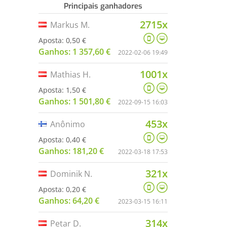
Principais ganhadores
2715x
Markus M.
Aposta: 0,50 €
Ganhos: 1 357,60 €
2022-02-06 19:49
1001x
Mathias H.
Aposta: 1,50 €
Ganhos: 1 501,80 €
2022-09-15 16:03
453x
Anônimo
Aposta: 0,40 €
Ganhos: 181,20 €
2022-03-18 17:53
321x
Dominik N.
Aposta: 0,20 €
Ganhos: 64,20 €
2023-03-15 16:11
314x
Petar D.