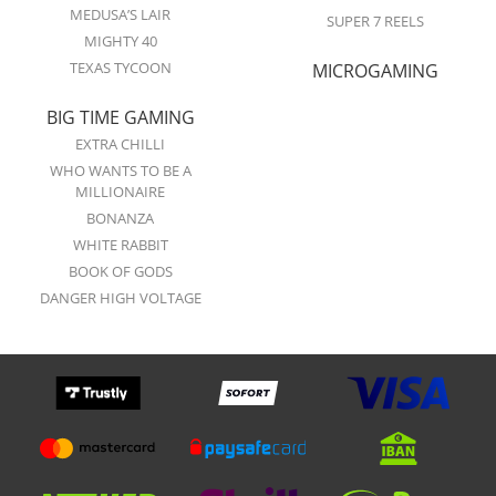
MEDUSA’S LAIR
SUPER 7 REELS
MIGHTY 40
TEXAS TYCOON
MICROGAMING
BIG TIME GAMING
EXTRA CHILLI
WHO WANTS TO BE A
MILLIONAIRE
BONANZA
WHITE RABBIT
BOOK OF GODS
DANGER HIGH VOLTAGE