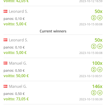
voitto: 42,05 €
2023-10-12 16:59
50x
Leonard S.
panos: 0,10 €
voitto: 5,00 €
2023-10-15 00:08
Current winners
50x
Leonard S.
panos: 0,10 €
voitto: 5,00 €
2023-10-15 00:08
100x
Manuel G.
panos: 0,50 €
voitto: 50,00 €
2023-10-13 00:51
146x
Manuel G.
panos: 0,50 €
voitto: 73,05 €
2023-10-13 00:39