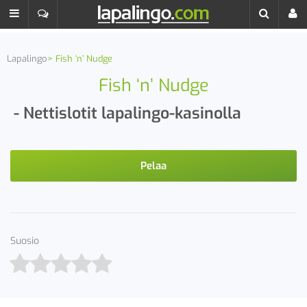
Lapalingo
Fish ‘n’ Nudge
Fish ‘n’ Nudge
- Nettislotit lapalingo-kasinolla
Pelaa
Suosio