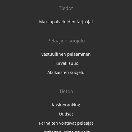
Tiedot
Maksupalveluiden tarjoajat
Pelaajien suojelu
Vastuullinen pelaaminen
Turvallisuus
Alaikäisten suojelu
Tietoa
Kasinoranking
Uutiset
Parhaiten voittavat pelaajat