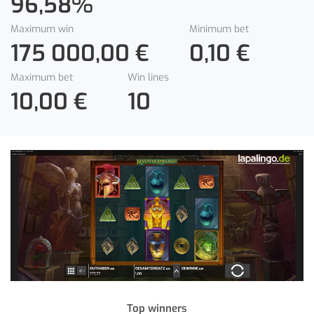
96,58
%
Maximum win
Minimum bet
175 000,00 €
0,10 €
Maximum bet
Win lines
10,00 €
10
Top winners