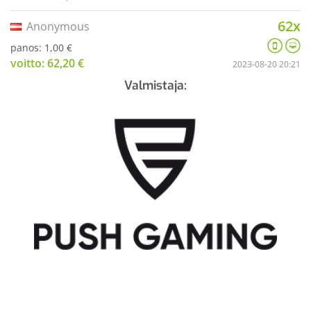
62x
Anonymous
panos: 1,00 €
voitto: 62,20 €
2023-08-20 20:21
Valmistaja: