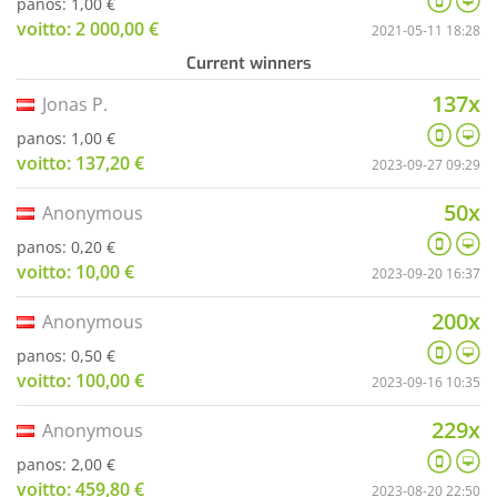
panos: 1,00 €
voitto: 2 000,00 €
2021-05-11 18:28
Current winners
137x
Jonas P.
panos: 1,00 €
voitto: 137,20 €
2023-09-27 09:29
50x
Anonymous
panos: 0,20 €
voitto: 10,00 €
2023-09-20 16:37
200x
Anonymous
panos: 0,50 €
voitto: 100,00 €
2023-09-16 10:35
229x
Anonymous
panos: 2,00 €
voitto: 459,80 €
2023-08-20 22:50