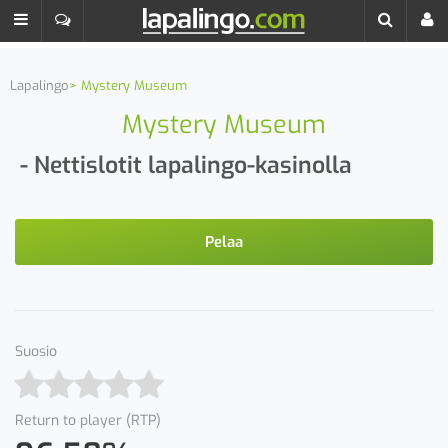
Lapalingo
Mystery Museum
Mystery Museum
- Nettislotit lapalingo-kasinolla
Pelaa
Suosio
Return to player (RTP)