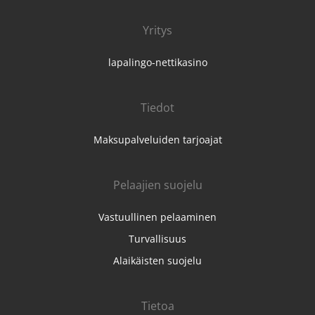
Yritys
lapalingo-nettikasino
Tiedot
Maksupalveluiden tarjoajat
Pelaajien suojelu
Vastuullinen pelaaminen
Turvallisuus
Alaikäisten suojelu
Tietoa