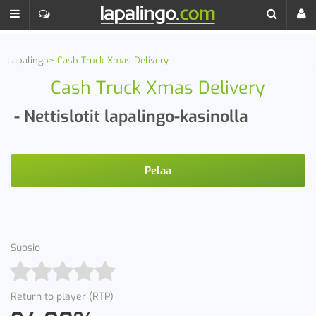
Lapalingo
Cash Truck Xmas Delivery
Cash Truck Xmas Delivery
- Nettislotit lapalingo-kasinolla
Pelaa
Suosio
Return to player (RTP)