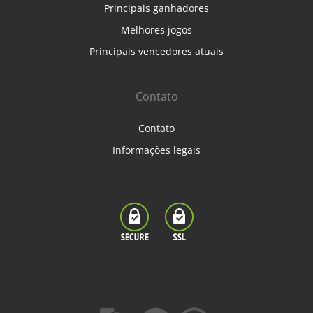
Principais ganhadores
Melhores jogos
Principais vencedores atuais
Contato
Contato
Informações legais