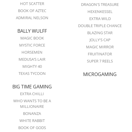
HOT SCATTER
DRAGON'S TREASURE
BOOK OF AZTEC
HEXENKESSEL
ADMIRAL NELSON
EXTRA WILD
DOUBLE TRIPLE CHANCE
BALLY WULFF
BLAZING STAR
MAGIC BOOK
JOLLY'S CAP
MYSTIC FORCE
MAGIC MIRROR
HORSEMEN
FRUITINATOR
MEDUSA’S LAIR
SUPER 7 REELS
MIGHTY 40
TEXAS TYCOON
MICROGAMING
BIG TIME GAMING
EXTRA CHILLI
WHO WANTS TO BE A
MILLIONAIRE
BONANZA
WHITE RABBIT
BOOK OF GODS