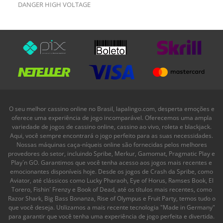
DANGER HIGH VOLTAGE
O seu melhor cassino online no Brasil, lapalingo.com, desperta emoções e
oferece uma experiência de jogo incomparável. Oferecemos uma ampla
variedade de jogos de cassino online, cassino ao vivo, roleta e blackjack.
Aqui, você sempre encontrará o jogo perfeito para as suas necessidades.
Nossas máquinas caça-níqueis online são fornecidas pelos melhores
provedores do setor, incluindo Spribe, Merkur, Gamomat, Pragmatic Play e
Play´n GO. Garantimos que você tenha acesso aos jogos mais recentes e
emocionantes disponíveis hoje. Desde os jogos de Crash da Spribe, como
Aviator, até clássicos como Lucky Pharaoh, Eye of Horus, Ramses Book, El
Torero, Fishin´ Frenzy e Book of Dead, até os títulos mais recentes, como
Razor Shark, Big Bass Bonanza, Rise of Olympus e Fruit Party, temos tudo o
que você deseja. Utilizamos a mais recente tecnologia "Made in Germany"
para garantir que você tenha uma experiência de jogo perfeita e divertida.