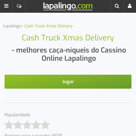
Lapalingo
Cash Truck Xmas Delivery
Cash Truck Xmas Delivery
- melhores caça-níqueis do Cassino
Online Lapalingo
Jogar
Popularidade
Retorno para o jogador (RTP)