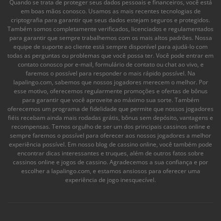
Quando se trata de proteger seus dados pessoais e financeiros, você está
em boas mãos conosco. Usamos as mais recentes tecnologias de
criptografia para garantir que seus dados estejam seguros e protegidos.
Também somos completamente verificados, licenciados e regulamentados
para garantir que sempre trabalhemos com os mais altos padrões. Nossa
equipe de suporte ao cliente está sempre disponível para ajudá-lo com
todas as perguntas ou problemas que você possa ter. Você pode entrar em
contato conosco por e-mail, formulário de contato ou chat ao vivo, e
faremos o possível para responder o mais rápido possível. Na
lapalingo.com, sabemos que nossos jogadores merecem o melhor. Por
esse motivo, oferecemos regularmente promoções e ofertas de bônus
para garantir que você aproveite ao máximo sua sorte. Também
oferecemos um programa de fidelidade que permite que nossos jogadores
fiéis recebam ainda mais rodadas grátis, bônus sem depósito, vantagens e
recompensas. Temos orgulho de ser um dos principais cassinos online e
sempre faremos o possível para oferecer aos nossos jogadores a melhor
experiência possível. Em nosso blog de cassino online, você também pode
encontrar dicas interessantes e truques, além de outros fatos sobre
cassinos online e jogos de cassino. Agradecemos a sua confiança e por
escolher a lapalingo.com, e estamos ansiosos para oferecer uma
experiência de jogo inesquecível.