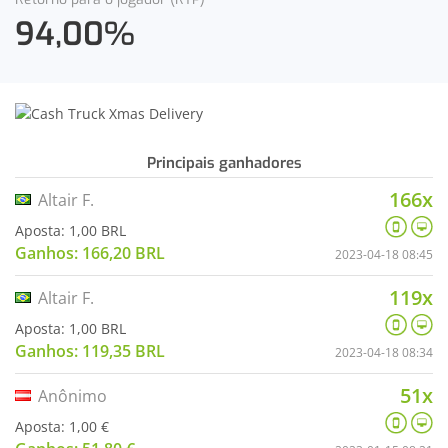
94,00
%
Principais ganhadores
166x
Altair F.
Aposta: 1,00 BRL
Ganhos: 166,20 BRL
2023-04-18 08:45
119x
Altair F.
Aposta: 1,00 BRL
Ganhos: 119,35 BRL
2023-04-18 08:34
51x
Anônimo
Aposta: 1,00 €