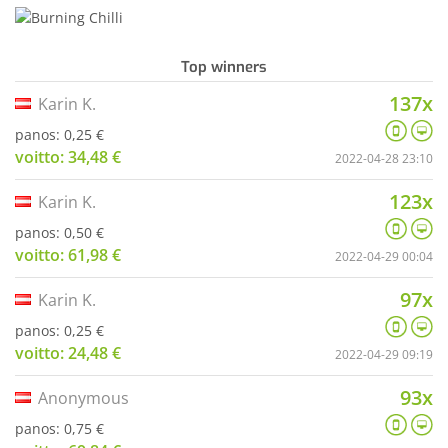
Top winners
137x
Karin K.
panos: 0,25 €
voitto: 34,48 €
2022-04-28 23:10
123x
Karin K.
panos: 0,50 €
voitto: 61,98 €
2022-04-29 00:04
97x
Karin K.
panos: 0,25 €
voitto: 24,48 €
2022-04-29 09:19
93x
Anonymous
panos: 0,75 €