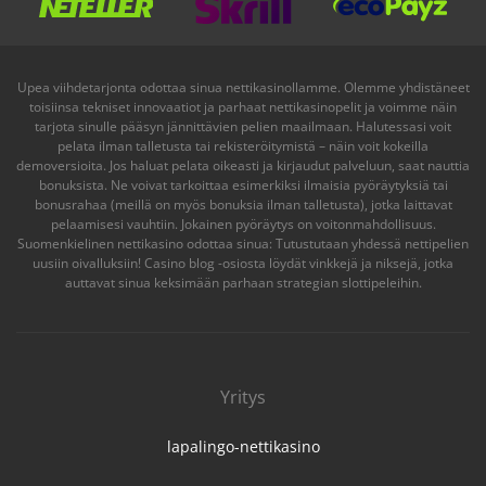
Upea viihdetarjonta odottaa sinua nettikasinollamme. Olemme yhdistäneet
toisiinsa tekniset innovaatiot ja parhaat nettikasinopelit ja voimme näin
tarjota sinulle pääsyn jännittävien pelien maailmaan. Halutessasi voit
pelata ilman talletusta tai rekisteröitymistä – näin voit kokeilla
demoversioita. Jos haluat pelata oikeasti ja kirjaudut palveluun, saat nauttia
bonuksista. Ne voivat tarkoittaa esimerkiksi ilmaisia pyöräytyksiä tai
bonusrahaa (meillä on myös bonuksia ilman talletusta), jotka laittavat
pelaamisesi vauhtiin. Jokainen pyöräytys on voitonmahdollisuus.
Suomenkielinen
nettikasino
odottaa sinua: Tutustutaan yhdessä nettipelien
uusiin oivalluksiin! Casino blog -osiosta löydät vinkkejä ja niksejä, jotka
auttavat sinua keksimään parhaan strategian slottipeleihin.
Yritys
lapalingo-nettikasino