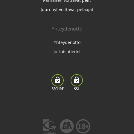
Parhaiten voittavat pelit
Juuri nyt voittavat pelaajat
Yhteydenotto
Yhteydenotto
Julkaisutiedot