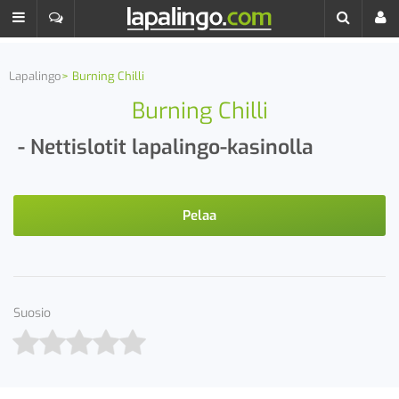
Lapalingo
Burning Chilli
Burning Chilli
- Nettislotit lapalingo-kasinolla
Pelaa
Suosio