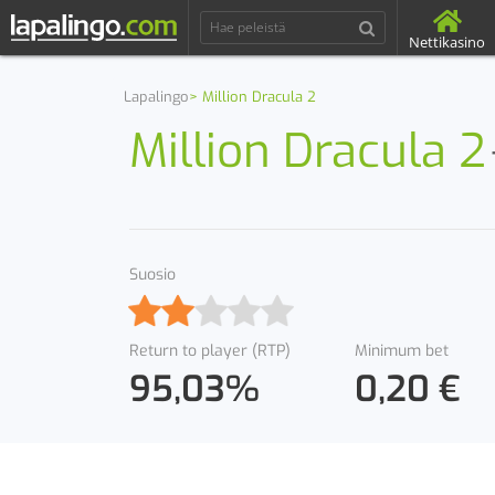
Nettikasino
Lapalingo
Million Dracula 2
Million Dracula 2
Suosio
Return to player (RTP)
Minimum bet
95,03
%
0,20 €