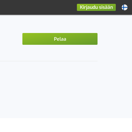
Kirjaudu sisään
Pelaa