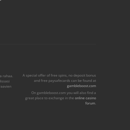
A special offer of free spins, no deposit bonus
aa rahaa.
and free paysafecards can be found at
lissasi
gambleboost.com
raavien
On gambleboost.com you will also find a
great place to exchange in the
online casino
forum
.