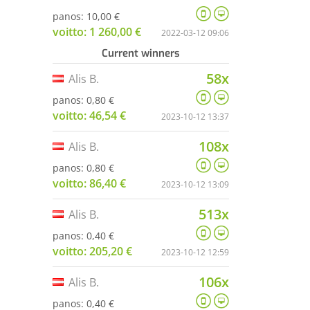
panos: 10,00 €
voitto: 1 260,00 €
2022-03-12 09:06
Current winners
58x
Alis B.
panos: 0,80 €
voitto: 46,54 €
2023-10-12 13:37
108x
Alis B.
panos: 0,80 €
voitto: 86,40 €
2023-10-12 13:09
513x
Alis B.
panos: 0,40 €
voitto: 205,20 €
2023-10-12 12:59
106x
Alis B.
panos: 0,40 €