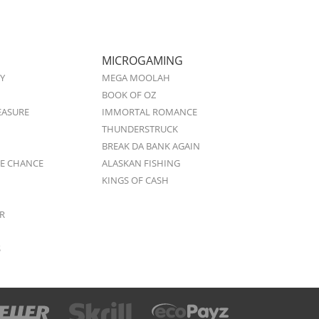
MICROGAMING
ZY
MEGA MOOLAH
BOOK OF OZ
EASURE
IMMORTAL ROMANCE
THUNDERSTRUCK
BREAK DA BANK AGAIN
LE CHANCE
ALASKAN FISHING
KINGS OF CASH
R
S