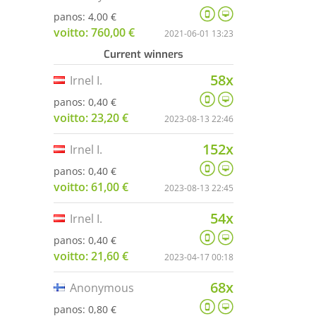
panos: 4,00 €
voitto: 760,00 €
2021-06-01 13:23
Current winners
58x
Irnel I.
panos: 0,40 €
voitto: 23,20 €
2023-08-13 22:46
152x
Irnel I.
panos: 0,40 €
voitto: 61,00 €
2023-08-13 22:45
54x
Irnel I.
panos: 0,40 €
voitto: 21,60 €
2023-04-17 00:18
68x
Anonymous
panos: 0,80 €