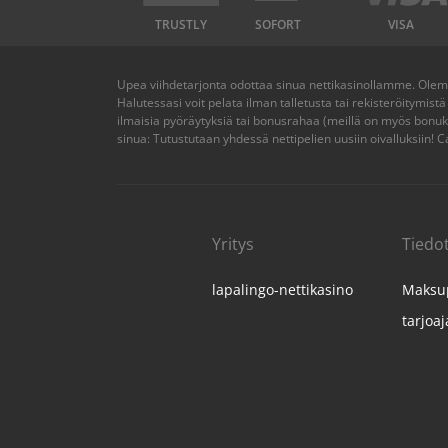
TRUSTLY
SOFORT
VISA
Upea viihdetarjonta odottaa sinua nettikasinollamme. Olemme
Halutessasi voit pelata ilman talletusta tai rekisteröitymistä
ilmaisia pyöräytyksiä tai bonusrahaa (meillä on myös bonuks
sinua: Tutustutaan yhdessä nettipelien uusiin oivalluksiin! C
Yritys
Tiedo
lapalingo-nettikasino
Maksu
tarjoaj