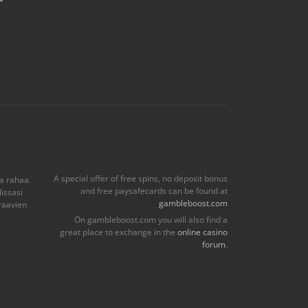
A special offer of free spins, no deposit bonus
aa rahaa.
and free paysafecards can be found at
lissasi
gambleboost.com
raavien
On gambleboost.com you will also find a
great place to exchange in the
online casino
forum
.