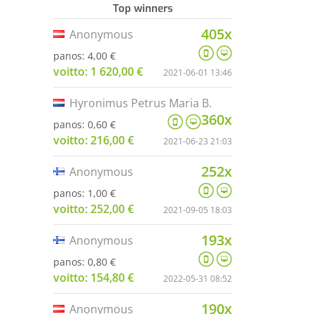
Top winners
405x
Anonymous
panos: 4,00 €
voitto: 1 620,00 €
2021-06-01 13:46
Hyronimus Petrus Maria B.
360x
panos: 0,60 €
voitto: 216,00 €
2021-06-23 21:03
252x
Anonymous
panos: 1,00 €
voitto: 252,00 €
2021-09-05 18:03
193x
Anonymous
panos: 0,80 €
voitto: 154,80 €
2022-05-31 08:52
190x
Anonymous