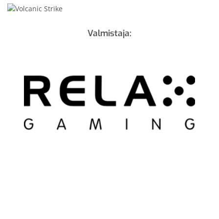
Valmistaja: