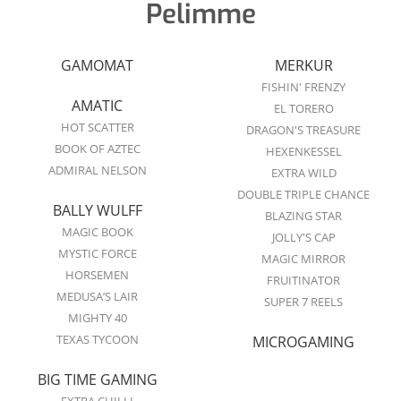
Pelimme
GAMOMAT
MERKUR
FISHIN' FRENZY
AMATIC
EL TORERO
HOT SCATTER
DRAGON'S TREASURE
BOOK OF AZTEC
HEXENKESSEL
ADMIRAL NELSON
EXTRA WILD
DOUBLE TRIPLE CHANCE
BALLY WULFF
BLAZING STAR
MAGIC BOOK
JOLLY'S CAP
MYSTIC FORCE
MAGIC MIRROR
HORSEMEN
FRUITINATOR
MEDUSA’S LAIR
SUPER 7 REELS
MIGHTY 40
TEXAS TYCOON
MICROGAMING
BIG TIME GAMING