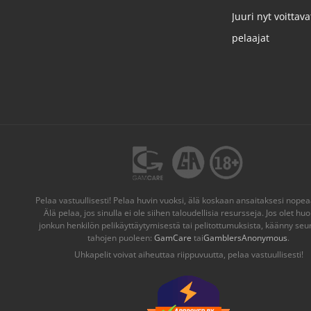
Juuri nyt voittava
pelaajat
Pelaa vastuullisesti! Pelaa huvin vuoksi, älä koskaan ansaitaksesi nope
Älä pelaa, jos sinulla ei ole siihen taloudellisia resursseja. Jos olet huo
jonkun henkilön pelikäyttäytymisestä tai pelitottumuksista, käänny seu
tahojen puoleen:
GamCare
tai
GamblersAnonymous
.
Uhkapelit voivat aiheuttaa riippuvuutta, pelaa vastuullisesti!