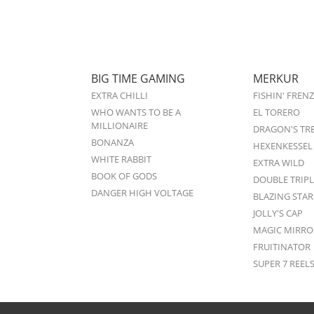
BIG TIME GAMING
MERKUR
EXTRA CHILLI
FISHIN' FREN
WHO WANTS TO BE A
EL TORERO
MILLIONAIRE
DRAGON'S TR
BONANZA
HEXENKESSEL
WHITE RABBIT
EXTRA WILD
BOOK OF GODS
DOUBLE TRIP
DANGER HIGH VOLTAGE
BLAZING STAR
JOLLY'S CAP
MAGIC MIRRO
FRUITINATOR
SUPER 7 REEL