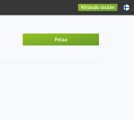
Kirjaudu sisään
Pelaa