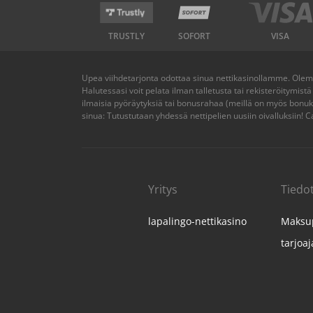
TRUSTLY
SOFORT
VISA
Upea viihdetarjonta odottaa sinua nettikasinollamme. Olemme
Halutessasi voit pelata ilman talletusta tai rekisteröitymistä
ilmaisia pyöräytyksiä tai bonusrahaa (meillä on myös bonuks
sinua: Tutustutaan yhdessä nettipelien uusiin oivalluksiin! C
Yritys
Tiedo
lapalingo-nettikasino
Maksu
tarjoaj