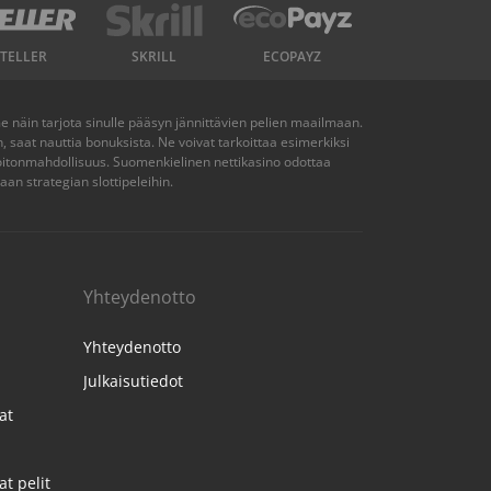
TELLER
SKRILL
ECOPAYZ
e näin tarjota sinulle pääsyn jännittävien pelien maailmaan.
un, saat nauttia bonuksista. Ne voivat tarkoittaa esimerkiksi
n voitonmahdollisuus. Suomenkielinen
nettikasino
odottaa
aan strategian slottipeleihin.
Yhteydenotto
Yhteydenotto
Julkaisutiedot
at
at pelit