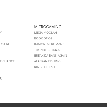
MICROGAMING
ZY
MEGA MOOLAH
BOOK OF OZ
EASURE
IMMORTAL ROMANCE
THUNDERSTRUCK
BREAK DA BANK AGAIN
LE CHANCE
ALASKAN FISHING
KINGS OF CASH
R
S