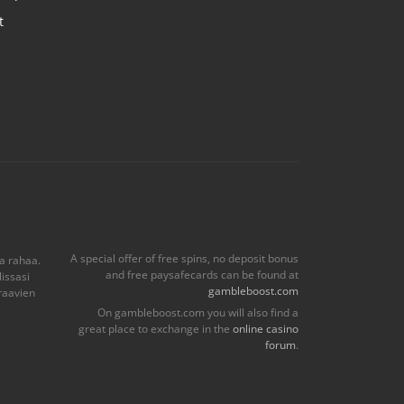
t
A special offer of free spins, no deposit bonus
aa rahaa.
and free paysafecards can be found at
lissasi
gambleboost.com
raavien
On gambleboost.com you will also find a
great place to exchange in the
online casino
forum
.