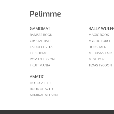
Pelimme
GAMOMAT
BALLY WULFF
RAMSES BOOK
MAGIC BOOK
CRYSTAL BALL
MYSTIC FORCE
LA DOLCE VITA
HORSEMEN
EXPLODIAC
MEDUSA’S LAIR
ROMAN LEGION
MIGHTY 40
FRUIT MANIA
TEXAS TYCOON
AMATIC
HOT SCATTER
BOOK OF AZTEC
ADMIRAL NELSON