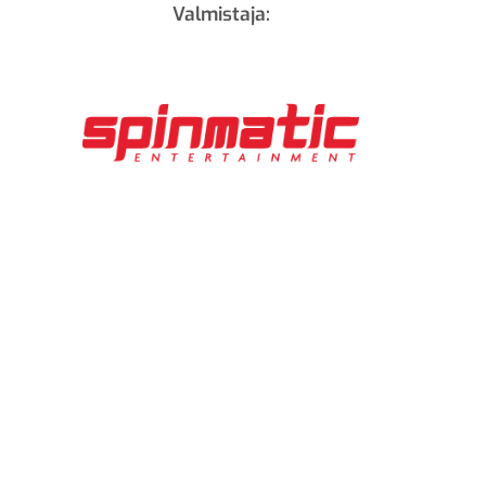
Valmistaja: