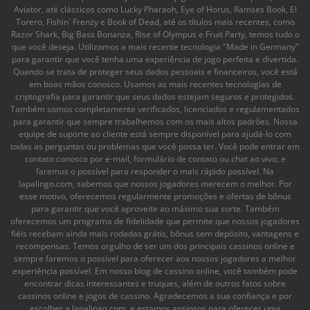
Aviator, até clássicos como Lucky Pharaoh, Eye of Horus, Ramses Book, El
Torero, Fishin´ Frenzy e Book of Dead, até os títulos mais recentes, como
Razor Shark, Big Bass Bonanza, Rise of Olympus e Fruit Party, temos tudo o
que você deseja. Utilizamos a mais recente tecnologia "Made in Germany"
para garantir que você tenha uma experiência de jogo perfeita e divertida.
Quando se trata de proteger seus dados pessoais e financeiros, você está
em boas mãos conosco. Usamos as mais recentes tecnologias de
criptografia para garantir que seus dados estejam seguros e protegidos.
Também somos completamente verificados, licenciados e regulamentados
para garantir que sempre trabalhemos com os mais altos padrões. Nossa
equipe de suporte ao cliente está sempre disponível para ajudá-lo com
todas as perguntas ou problemas que você possa ter. Você pode entrar em
contato conosco por e-mail, formulário de contato ou chat ao vivo, e
faremos o possível para responder o mais rápido possível. Na
lapalingo.com, sabemos que nossos jogadores merecem o melhor. Por
esse motivo, oferecemos regularmente promoções e ofertas de bônus
para garantir que você aproveite ao máximo sua sorte. Também
oferecemos um programa de fidelidade que permite que nossos jogadores
fiéis recebam ainda mais rodadas grátis, bônus sem depósito, vantagens e
recompensas. Temos orgulho de ser um dos principais cassinos online e
sempre faremos o possível para oferecer aos nossos jogadores a melhor
experiência possível. Em nosso blog de cassino online, você também pode
encontrar dicas interessantes e truques, além de outros fatos sobre
cassinos online e jogos de cassino. Agradecemos a sua confiança e por
escolher a lapalingo.com, e estamos ansiosos para oferecer uma