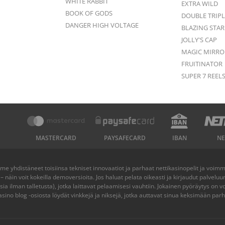
WHITE RABBIT
EXTRA WILD
BOOK OF GODS
DOUBLE TRIP
DANGER HIGH VOLTAGE
BLAZING STAR
JOLLY'S CAP
MAGIC MIRRO
FRUITINATOR
SUPER 7 REEL
MASTERCARD
PAYSAFECARD
IBAN
NE
 yhdistäneet toisiinsa tekniset innovaatiot ja parhaat nettikasinopelit ja voimm
 – näin voit kokeilla demoversioita. Jos haluat pelata oikeasti ja kirjaudut palvelu
ia ilman talletusta), jotka laittavat pelaamisesi vauhtiin. Jokainen pyöräytys o
asino blog -osiosta löydät vinkkejä ja niksejä, jotka auttavat sinua keksimään parh