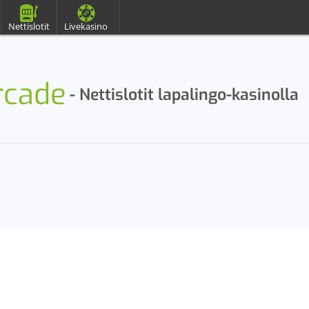
Nettislotit
Livekasino
rcade
- Nettislotit lapalingo-kasinolla