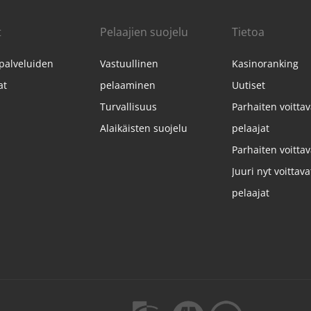
t
Pelaajien suojelu
Tietoa
palveluiden
Vastuullinen
Kasinoranking
at
pelaaminen
Uutiset
Turvallisuus
Parhaiten voittav
Alaikäisten suojelu
pelaajat
Parhaiten voittav
Juuri nyt voittava
pelaajat