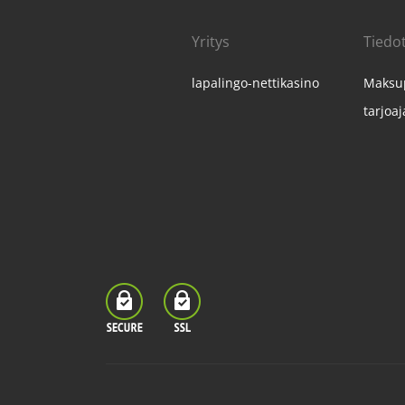
Yritys
Tiedo
lapalingo-nettikasino
Maksu
tarjoaj