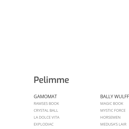
Pelimme
GAMOMAT
BALLY WULFF
RAMSES BOOK
MAGIC BOOK
CRYSTAL BALL
MYSTIC FORCE
LA DOLCE VITA
HORSEMEN
EXPLODIAC
MEDUSA’S LAIR