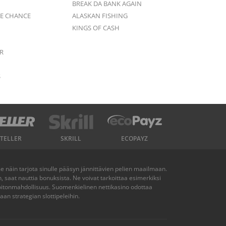
BREAK DA BANK AGAIN
LE CHANCE
ALASKAN FISHING
KINGS OF CASH
R
S
TELLER
SKRILL
ECOPAYZ
e näin tarjota sinulle pääsyn jännittävien pelien maailmaan.
un, saat nauttia bonuksista. Ne voivat tarkoittaa esimerkiksi
n voitonmahdollisuus. Suomenkielinen
nettikasino
odottaa
aan strategian slottipeleihin.