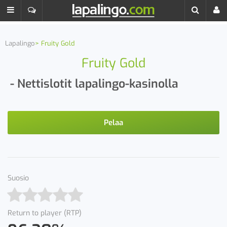
Lapalingo
Fruity Gold
Fruity Gold
- Nettislotit lapalingo-kasinolla
Pelaa
Suosio
Return to player (RTP)