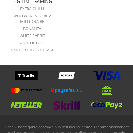
BIG TIME GAMING
EXTRA CHILLI
WHO WANTS TO BE A
MILLIONAIRE
BONANZA
WHITE RABBIT
BOOK OF GODS
DANGER HIGH VOLTAGE
Upea viihdetarjonta odottaa sinua nettikasinollamme. Olemme yhdistäneet
toisiinsa tekniset innovaatiot ja parhaat nettikasinopelit ja voimme näin