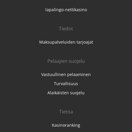
lapalingo-nettikasino
Tiedot
Maksupalveluiden tarjoajat
Pelaajien suojelu
Vastuullinen pelaaminen
Turvallisuus
Alaikäisten suojelu
Tietoa
Kasinoranking