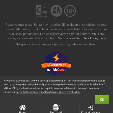
Pelaa vastuullisesti! Pelaa huvin vuoksi, älä koskaan ansaitaksesi nopeaa
rahaa. Älä pelaa, jos sinulla ei ole siihen taloudellisia resursseja. Jos olet
huolissasi jonkun henkilön pelikäyttäytymisestä tai pelitottumuksista,
käänny seuraavien tahojen puoleen:
GamCare
tai
GamblersAnonymous
.
Uhkapelit voivat aiheuttaa riippuvuutta, pelaa vastuullisesti!
Käytämme evästeitä, jotta voimme tarjota pelaajillemme parhaan mahdollisen pelikokemuksen ja
A special offer of free spins, no deposit bonus and free paysafecards can
jotta pystymme jatkossakin jatkuvasti parantamaan palveluamme. Jos hyväksyt evästeiden käytön,
be found at
gambleboost.com
klikkaa “OK”. Jos et hyväksy evästeiden käyttöä, sivusto ei välttämättä toimi aina kuten se on
tarkoitettu.
Mene tästä evästeiden käyttöehtoihin ja yksityisyyssehtoihin
On gambleboost.com you will also find a great place to exchange in the
online casino forum
.
OK
Home
Nettislotit
Kirjaudu sisään