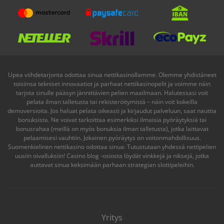
Upea viihdetarjonta odottaa sinua nettikasinollamme. Olemme yhdistäneet
toisiinsa tekniset innovaatiot ja parhaat nettikasinopelit ja voimme näin
tarjota sinulle pääsyn jännittävien pelien maailmaan. Halutessasi voit
pelata ilman talletusta tai rekisteröitymistä – näin voit kokeilla
demoversioita. Jos haluat pelata oikeasti ja kirjaudut palveluun, saat nauttia
bonuksista. Ne voivat tarkoittaa esimerkiksi ilmaisia pyöräytyksiä tai
bonusrahaa (meillä on myös bonuksia ilman talletusta), jotka laittavat
pelaamisesi vauhtiin. Jokainen pyöräytys on voitonmahdollisuus.
Suomenkielinen
nettikasino
odottaa sinua: Tutustutaan yhdessä nettipelien
uusiin oivalluksiin! Casino blog -osiosta löydät vinkkejä ja niksejä, jotka
auttavat sinua keksimään parhaan strategian slottipeleihin.
Yritys