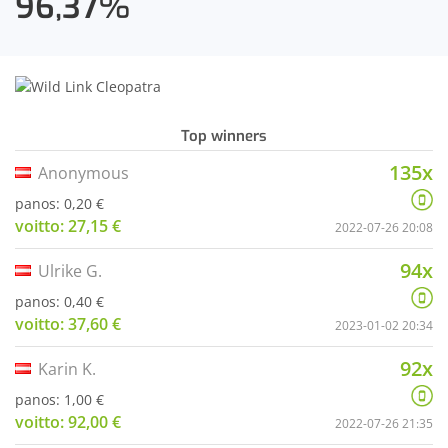
96,37
%
Top winners
135x
Anonymous
panos: 0,20 €
voitto: 27,15 €
2022-07-26 20:08
94x
Ulrike G.
panos: 0,40 €
voitto: 37,60 €
2023-01-02 20:34
92x
Karin K.
panos: 1,00 €
voitto: 92,00 €
2022-07-26 21:35