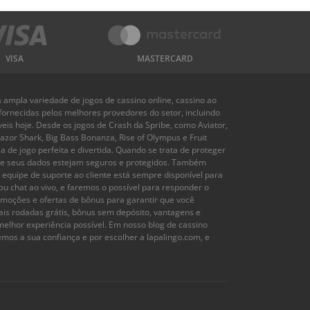
VISA
MASTERCARD
ampla variedade de jogos de cassino online, cassino ao
 fornecidas pelos melhores provedores do setor, incluindo
is hoje. Desde os jogos de Crash da Spribe, como Aviator,
Razor Shark, Big Bass Bonanza, Rise of Olympus e Fruit
 de jogo perfeita e divertida. Quando se trata de proteger
que seus dados estejam seguros e protegidos. Também
quipe de suporte ao cliente está sempre disponível para
u chat ao vivo, e faremos o possível para responder o
moções e ofertas de bônus para garantir que você
s rodadas grátis, bônus sem depósito, vantagens e
elhor experiência possível. Em nosso blog de cassino
emos a sua confiança e por escolher a lapalingo.com, e