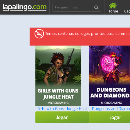
Home
Caç
Temos centenas de jogos prontos para serem joga
Girls with Guns- Jungle Heat
Dungeons and Diam
Jogar
Jogar