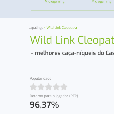
Microgaming
Microgaming
Lapalingo
Wild Link Cleopatra
Wild Link Cleopa
- melhores caça-níqueis do Ca
Popularidade
Retorno para o jogador (RTP)
96,37
%