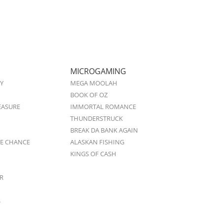
MICROGAMING
ZY
MEGA MOOLAH
BOOK OF OZ
EASURE
IMMORTAL ROMANCE
THUNDERSTRUCK
BREAK DA BANK AGAIN
LE CHANCE
ALASKAN FISHING
KINGS OF CASH
R
S