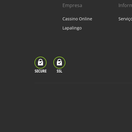
Empresa
Infor
Cassino Online
Serviç
Lapalingo