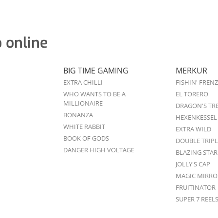
 online
BIG TIME GAMING
MERKUR
EXTRA CHILLI
FISHIN' FREN
WHO WANTS TO BE A
EL TORERO
MILLIONAIRE
DRAGON'S TR
BONANZA
HEXENKESSEL
WHITE RABBIT
EXTRA WILD
BOOK OF GODS
DOUBLE TRIP
DANGER HIGH VOLTAGE
BLAZING STAR
JOLLY'S CAP
MAGIC MIRRO
FRUITINATOR
SUPER 7 REEL