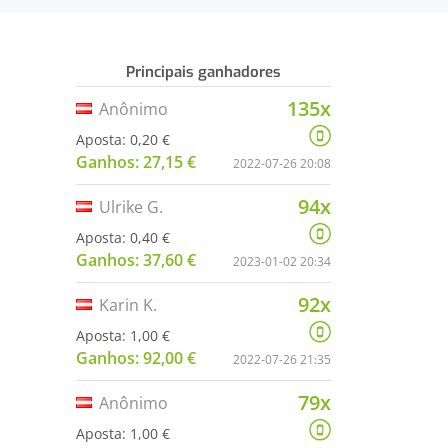
Principais ganhadores
135x
Anônimo
Aposta: 0,20 €
Ganhos: 27,15 €
2022-07-26 20:08
94x
Ulrike G.
Aposta: 0,40 €
Ganhos: 37,60 €
2023-01-02 20:34
92x
Karin K.
Aposta: 1,00 €
Ganhos: 92,00 €
2022-07-26 21:35
79x
Anônimo
Aposta: 1,00 €