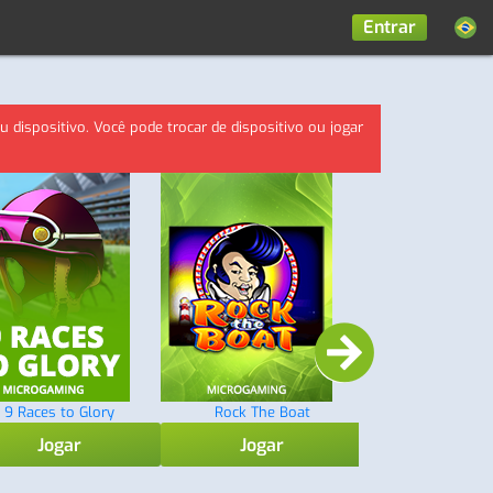
Entrar
dispositivo. Você pode trocar de dispositivo ou jogar
9 Races to Glory
Rock The Boat
6 Tokens of 
Jogar
Jogar
Jogar