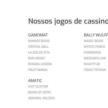
Nossos jogos de cassino
GAMOMAT
BALLY WULFF
RAMSES BOOK
MAGIC BOOK
CRYSTAL BALL
MYSTIC FORCE
LA DOLCE VITA
HORSEMEN
EXPLODIAC
MEDUSA’S LAIR
ROMAN LEGION
MIGHTY 40
FRUIT MANIA
TEXAS TYCOON
AMATIC
HOT SCATTER
BOOK OF AZTEC
ADMIRAL NELSON