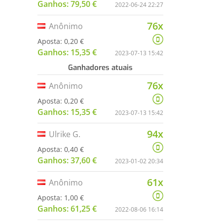
Ganhos: 79,50 €
2022-06-24 22:27
76x
Anônimo
Aposta: 0,20 €
Ganhos: 15,35 €
2023-07-13 15:42
Ganhadores atuais
76x
Anônimo
Aposta: 0,20 €
Ganhos: 15,35 €
2023-07-13 15:42
94x
Ulrike G.
Aposta: 0,40 €
Ganhos: 37,60 €
2023-01-02 20:34
61x
Anônimo
Aposta: 1,00 €
Ganhos: 61,25 €
2022-08-06 16:14