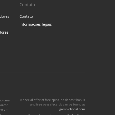
Contato
adores
Contato
Informações legais
dores
A special offer of free spins, no deposit bonus
omo uma
and free paysafecards can be found at
 arcar
gambleboost.com
tre em
a.