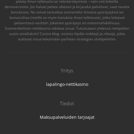
pelata ilman talletusta tai rekisteröitymistä – näin voit kokeilla
demoversioita. Jos haluat pelata oikeasti ja kirjaudut palveluun, saat nauttia
bonuksista. Ne voivat tarkoittaa esimerkiksi ilmaisia pyöräytyksiä tai
bonusrahaa (meillä on myös bonuksia ilman talletusta), jotka laittavat
pelaamisesi vauhtiin. Jokainen pyöräytys on voitonmahdollisuus.
Suomenkielinen
nettikasino
odottaa sinua: Tutustutaan yhdessä nettipelien
uusiin oivalluksiin! Casino blog -osiosta löydät vinkkejä ja niksejä, jotka
auttavat sinua keksimään parhaan strategian slottipeleihin.
Yritys
lapalingo-nettikasino
Tiedot
Maksupalveluiden tarjoajat