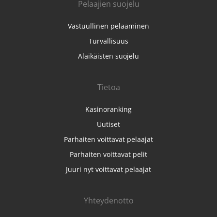
Pelaajien suojelu
Vastuullinen pelaaminen
Turvallisuus
Alaikäisten suojelu
Tietoa
Kasinoranking
Uutiset
Parhaiten voittavat pelaajat
Parhaiten voittavat pelit
Juuri nyt voittavat pelaajat
Yhteydenotto